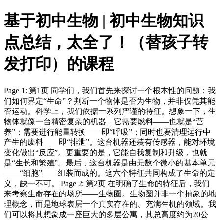
基于初中生物 | 初中生物知识
点总结，太全了！（替孩子转
发打印）的课程
Page 1: 第1页 同学们，我们首先来探讨一个根本性的问题：我
们如何界定“生命”？判断一个物体是否为生物，并非仅凭其能
否运动。科学上，我们依据一系列严谨的特征。想象一下，生
物体就像一台精密复杂的机器，它需要燃料——也就是“营
养”；需要进行能量转换——即“呼吸”；同时也要清理运行中
产生的废料——即“排泄”。这台机器还装有传感器，能对环境
变化做出“反应”。更重要的是，它能自我复制和升级，也就
是“生长和繁殖”。最后，这台机器是由无数个微小的基本单元
——“细胞”——组装而成的。这六个特征共同构成了生命的定
义，缺一不可。 Page 2: 第2页 在明确了生命的特征后，我们
来考察生命存在的场所——生物圈。生物圈并非一个抽象的地
理概念，而是地球表层一个真实存在的、充满生机的领域。我
们可以将其想象成一座巨大的多层公寓，其总高度约为20公