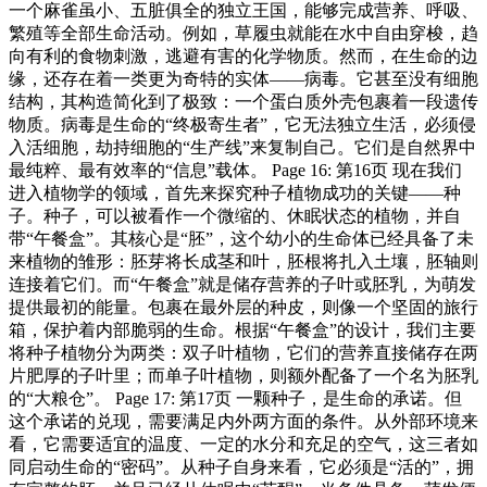
一个麻雀虽小、五脏俱全的独立王国，能够完成营养、呼吸、
繁殖等全部生命活动。例如，草履虫就能在水中自由穿梭，趋
向有利的食物刺激，逃避有害的化学物质。然而，在生命的边
缘，还存在着一类更为奇特的实体——病毒。它甚至没有细胞
结构，其构造简化到了极致：一个蛋白质外壳包裹着一段遗传
物质。病毒是生命的“终极寄生者”，它无法独立生活，必须侵
入活细胞，劫持细胞的“生产线”来复制自己。它们是自然界中
最纯粹、最有效率的“信息”载体。 Page 16: 第16页 现在我们
进入植物学的领域，首先来探究种子植物成功的关键——种
子。种子，可以被看作一个微缩的、休眠状态的植物，并自
带“午餐盒”。其核心是“胚”，这个幼小的生命体已经具备了未
来植物的雏形：胚芽将长成茎和叶，胚根将扎入土壤，胚轴则
连接着它们。而“午餐盒”就是储存营养的子叶或胚乳，为萌发
提供最初的能量。包裹在最外层的种皮，则像一个坚固的旅行
箱，保护着内部脆弱的生命。根据“午餐盒”的设计，我们主要
将种子植物分为两类：双子叶植物，它们的营养直接储存在两
片肥厚的子叶里；而单子叶植物，则额外配备了一个名为胚乳
的“大粮仓”。 Page 17: 第17页 一颗种子，是生命的承诺。但
这个承诺的兑现，需要满足内外两方面的条件。从外部环境来
看，它需要适宜的温度、一定的水分和充足的空气，这三者如
同启动生命的“密码”。从种子自身来看，它必须是“活的”，拥