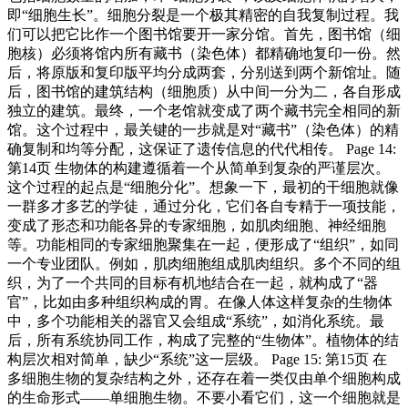
即“细胞生长”。细胞分裂是一个极其精密的自我复制过程。我
们可以把它比作一个图书馆要开一家分馆。首先，图书馆（细
胞核）必须将馆内所有藏书（染色体）都精确地复印一份。然
后，将原版和复印版平均分成两套，分别送到两个新馆址。随
后，图书馆的建筑结构（细胞质）从中间一分为二，各自形成
独立的建筑。最终，一个老馆就变成了两个藏书完全相同的新
馆。这个过程中，最关键的一步就是对“藏书”（染色体）的精
确复制和均等分配，这保证了遗传信息的代代相传。 Page 14:
第14页 生物体的构建遵循着一个从简单到复杂的严谨层次。
这个过程的起点是“细胞分化”。想象一下，最初的干细胞就像
一群多才多艺的学徒，通过分化，它们各自专精于一项技能，
变成了形态和功能各异的专家细胞，如肌肉细胞、神经细胞
等。功能相同的专家细胞聚集在一起，便形成了“组织”，如同
一个专业团队。例如，肌肉细胞组成肌肉组织。多个不同的组
织，为了一个共同的目标有机地结合在一起，就构成了“器
官”，比如由多种组织构成的胃。在像人体这样复杂的生物体
中，多个功能相关的器官又会组成“系统”，如消化系统。最
后，所有系统协同工作，构成了完整的“生物体”。植物体的结
构层次相对简单，缺少“系统”这一层级。 Page 15: 第15页 在
多细胞生物的复杂结构之外，还存在着一类仅由单个细胞构成
的生命形式——单细胞生物。不要小看它们，这一个细胞就是