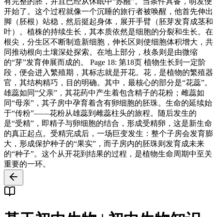
有完整的胚，并且已经从休眠中“苏醒”。当条件具备，萌发便
开始了。这个过程就像一个沉睡的旅行者被唤醒，他首先伸出
脚（胚根）站稳，然后挺起身体，展开手臂（胚芽发育成茎和
叶）。植株的持续生长，其本质依然是细胞的分裂和生长。在
根尖，分生区不断制造新细胞，伸长区则使细胞体积增大，共
同推动根向土壤深处探索。在地上部分，枝条则是由微缩
的“芽”发育伸展而成的。 Page 18: 第18页 植物生长到一定阶
段，便会进入繁殖期，其标志就是开花。花，是植物的繁殖器
官，其结构精巧，目的明确。其中，最核心的部分是“花蕊”。
雄蕊如同“父亲”，其花药中产生着包含精子的花粉；雌蕊如
同“母亲”，其子房中孕育着含有卵细胞的胚珠。生命的延续始
于“传粉”——花粉从雄蕊到雌蕊柱头的旅程。随后发生的
是“受精”，即精子与卵细胞的结合，形成受精卵，这是新生命
的真正起点。受精完成后，一场巨变发生：整个子房会发育膨
大，形成保护种子的“果实”，而子房内的胚珠则发育成未来
的“种子”。这个从开花到结果的过程，是植物生命周期中至关
重要的一环。