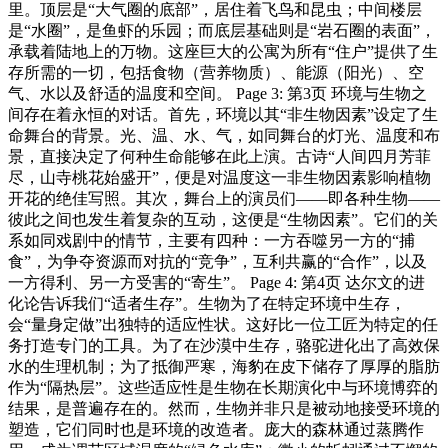
里。顶层是“大气圈的底部”，居住着飞鸟和昆虫；中间楼层
是“水圈”，是鱼虾的乐园；而底层基础则是“岩石圈的表面”，
承载着陆地上的万物。这座巨大的公寓为所有“住户”提供了生
存所需的一切，包括食物（营养物质）、能源（阳光）、空
气、水以及舒适的温度和空间。 Page 3: 第3页 环境与生物之
间存在着永恒的对话。首先，环境以其“非生物因素”设定了生
命舞台的背景。光、温、水、气，如同舞台的灯光、温度和布
景，直接决定了何种生命能够在此上演。古诗“人间四月芳菲
尽，山寺桃花始盛开”，便是对温度这一非生物因素影响植物
开花的绝佳写照。其次，舞台上的演员们——即各种生物——
彼此之间也发生着复杂的互动，这便是“生物因素”。它们的关
系如同戏剧中的情节，主要有四种：一方吞噬另一方的“捕
食”，为争夺资源而对抗的“竞争”，互利共赢的“合作”，以及
一方得利、另一方受害的“寄生”。 Page 4: 第4页 达尔文的进
化论告诉我们“适者生存”。生物为了在特定环境中生存，
会“量身定做”出独特的适应性状。这好比一位工匠为特定的任
务打造专门的工具。为了在沙漠中生存，骆驼进化出了高效保
水的生理机制；为了抵御严寒，海豹在皮下储存了厚厚的脂肪
作为“隔热层”。这些适应性是生物在长期演化中与环境博弈的
结果，是普遍存在的。然而，生物并非只是被动地接受环境的
塑造，它们同时也是环境的改造者。庞大的森林通过蒸腾作