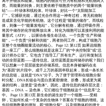
离不开物质和能量。细胞内的物质可分为有机物和无机物两大
类。而能量的转换，则主要依赖于细胞质中的两个“能量转换
站”——叶绿体和线粒体。叶绿体，好比一个“太阳能加工
厂”，它捕获光能，通过光合作用这一神奇过程，将无机物制
造成富含化学能的有机物。这个过程是“能量的储存”。而线粒
体，则像一个“能量发电站”，它分解有机物，通过呼吸作用，
将其中储存的化学能释放出来，转化为细胞可以直接利用的能
量形式（ATP），以驱动各项生命活动。一个负责“生产和储
能”，一个负责“分解和供能”，两者协同工作，构成了细胞乃
至整个生物圈能量流动的核心。 Page 12: 第12页 如果说细胞
是一座工厂，那么细胞核就是这座工厂的“中央控制室”或“总
设计师办公室”。它包含了指导工厂所有生产、运行和复制活
动的全部蓝图——遗传信息。这些蓝图是如何储存的呢？我们
可以想象一个层层嵌套的存储系统。信息本身被编码在名
为“基因”的片段中。成千上万的基因串联起来，形成一条长长
的信息链，这就是“DNA”分子。为了便于管理和在细胞分裂
时分配，DNA长链会与蛋白质紧密缠绕、折叠，形成更为紧
凑的结构，这便是“染色体”。因此，遗传信息的储存层次是：
基因 → DNA → 染色体，它们都位于细胞核这个“信息库”之
中。 Page 13: 第13页 新生命的诞生始于一个细胞——受精
卵，它如何长成一个复杂的生物体？答案在于细胞的增殖。这
包括细胞数量的增加，即“细胞分裂”，以及细胞体积的增大，