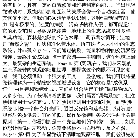
的有机体，具有一定的自我修复和维持稳定的能力。当出现轻
微波动时，系统内部的相互制约关系会像一个自动稳定器，使
其恢复平衡。但我们必须清醒地认识到，这种“自动调节能
力”是有极限的。过度的捕捞、污染或物种入侵，都可能超出
它的承受范围，导致系统崩溃。地球上的生态系统多种多样，
各具功能。森林是地球的“绿色水库”，调节着水循环；湿地
是“自然之肾”，过滤和净化着水体。所有这些大大小小的生态
系统，并非孤立存在，它们通过物质、能量和物种的交流紧密
相连，最终汇聚成我们唯一的家园——生物圈，这个地球上最
大、最复杂的生态系统。 Page 8: 第8页 现在，我们从宏观的
生态系统转向微观的细胞世界。要探索这个肉眼不可见的领
域，我们必须借助一个强大的工具——显微镜。我们可以将显
微镜理解为一个精密的视觉增强设备。它的核心是“成像系
统”，由目镜和物镜组成，它们的组合决定了我们能将物体放
大多少倍。为了获得清晰的图像，我们需要“调焦系统”，粗准
焦螺旋用于快速定位，细准焦螺旋则用于精确对焦。而“照明
系统”则像一个舞台灯光师，通过反光镜和遮光器，为我们的
观察对象提供最适宜的光照。操作显微镜时务必记住两个关键
原则：第一，你看到的是一个完全颠倒的“倒像”；第二，如果
你想让物像向左移动，你需要将标本向右移动，反之亦然。
Page 9: 第9页 为了在显微镜下清晰地观察细胞，我们必须先将