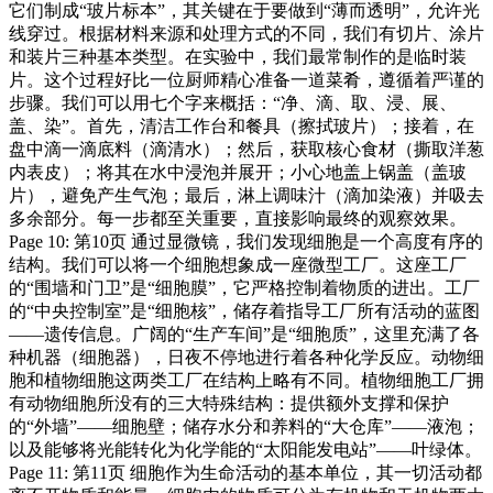
它们制成“玻片标本”，其关键在于要做到“薄而透明”，允许光
线穿过。根据材料来源和处理方式的不同，我们有切片、涂片
和装片三种基本类型。在实验中，我们最常制作的是临时装
片。这个过程好比一位厨师精心准备一道菜肴，遵循着严谨的
步骤。我们可以用七个字来概括：“净、滴、取、浸、展、
盖、染”。首先，清洁工作台和餐具（擦拭玻片）；接着，在
盘中滴一滴底料（滴清水）；然后，获取核心食材（撕取洋葱
内表皮）；将其在水中浸泡并展开；小心地盖上锅盖（盖玻
片），避免产生气泡；最后，淋上调味汁（滴加染液）并吸去
多余部分。每一步都至关重要，直接影响最终的观察效果。
Page 10: 第10页 通过显微镜，我们发现细胞是一个高度有序的
结构。我们可以将一个细胞想象成一座微型工厂。这座工厂
的“围墙和门卫”是“细胞膜”，它严格控制着物质的进出。工厂
的“中央控制室”是“细胞核”，储存着指导工厂所有活动的蓝图
——遗传信息。广阔的“生产车间”是“细胞质”，这里充满了各
种机器（细胞器），日夜不停地进行着各种化学反应。动物细
胞和植物细胞这两类工厂在结构上略有不同。植物细胞工厂拥
有动物细胞所没有的三大特殊结构：提供额外支撑和保护
的“外墙”——细胞壁；储存水分和养料的“大仓库”——液泡；
以及能够将光能转化为化学能的“太阳能发电站”——叶绿体。
Page 11: 第11页 细胞作为生命活动的基本单位，其一切活动都