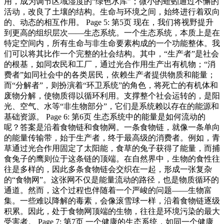
用，成为调节区域湿度的“绿色水库”；微小的蚯蚓通过不懈的
活动，改良了土壤的结构。生命与环境之间，始终进行着双向
的、动态的相互作用。 Page 5: 第5页 现在，我们将视野提升
到更高的组织层次——生态系统。一个生态系统，本质上是在
特定空间内，所有生命与非生命要素构成的一个功能整体。我
们可以将其比作一个完整的社会结构。其中，“生产者”是社会
的根基，如同农民和工厂，通过光合作用生产出有机物；“消
费者”如同社会中的各类居民，依赖生产者提供物质和能量；
而“分解者”，则扮演着“环卫系统”的角色，将死亡的有机体和
废物分解，使物质得以循环利用。支撑整个社会运转的，是阳
光、空气、水等“非生物部分”，它们是系统赖以存在的能源和
基础资源。 Page 6: 第6页 生态系统中的能量是如何流动的
呢？答案是沿着食物链和食物网。一条食物链，就像一条单向
的能量传输带，始于生产者，终于最高级的消费者。例如，青
草通过光合作用固定了太阳能，食草的兔子获得了能量，而捕
食兔子的鹰则位于这条链的顶端。在自然界中，生物的食性往
往是多样的，因此多条食物链会交织在一起，形成一张复杂
的“食物网”。这张网不仅是能量流动的路径，也是物质循环的
通道。然而，这个过程也伴随着一个严峻的问题——生物富
集。一些难以降解的毒素，会像滚雪球一样，沿着食物链逐级
积累。因此，处于食物网顶端的生物，往往是环境污染的最大
受害者。 Page 7: 第7页 一个健康的生态系统，如同一个健康