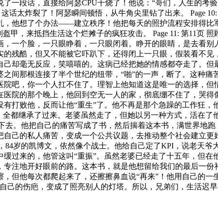
说了一段话，直接给阿瑟CPU干烧了！他说：“哥们，人生的考
话太炸裂了！阿瑟瞬间顿悟，从牛角尖里钻了出来。 Page 10
乱，他想了个办法——建立秩序！他把每天的照护流程安排得比
甲，来抵挡生活这个烂摊子的疯狂攻击。 Page 11: 第11
画，一个脸，一只眼睁着，一只眼闭着。睁开的眼睛，是去看别
酷，但又不能被它吓趴下，还得闭上一只眼，假装看不见，然后继续
自己却毫无反应，笑嘻嘻的。这病已经把她的情感都夺走了。但
那根连接了半个世纪的纽带，“啪”的一声，断了。这种痛苦，比任何
医院吧，你一个人扛不住了。理智上他知道这是唯一的选择，但
的那个晚上，他回到空无一人的家，彻底绷不住了，哭得像个孩子。
有打败他，反而让他“重生”了。他不再是那个急躁的工作狂，他
，全都继承了过来。老婆虽然走了，但她以另一种方式，活在了
并没有消沉下去。他把自己的痛苦写成了书，然后揣着这本书，满世
把自己的私人痛苦，变成一个公共议题，去推动整个社会建立更
页 现在，84岁的凯博文，依然像个战士。他给自己定了KPI，说
中缓过来的，他管这叫“重振”。虽然老婆已经走了十五年，但在
地开好眼前的路。这本书，就是他想留给我们的最后一份礼物。 P
，但他每次都爬起来了，还擦擦鼻血说“再来”！他用自己的一生
把自己的伤疤，变成了照亮别人的灯塔。所以，兄弟们，生活迟