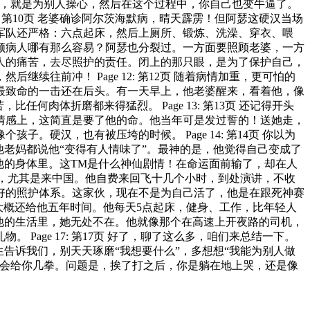
验，就是为别人操心，然后在这个过程中，你自己也变牛逼了。
: 第10页 老婆确诊阿尔茨海默病，晴天霹雳！但阿瑟这硬汉当场
军队还严格：六点起床，然后上厕所、锻炼、洗澡、穿衣、喂
页 照顾病人哪有那么容易？阿瑟也分裂过。一方面要照顾老婆，一方
人的痛苦，去尽照护的责任。闭上的那只眼，是为了保护自己，
往前冲！ Page 12: 第12页 随着病情加重，更可怕的
最致命的一击还在后头。有一天早上，他老婆醒来，看着他，像
肉体折磨都来得猛烈。 Page 13: 第13页 还记得开头
情感上，这简直是要了他的命。他当年可是发过誓的！送她走，
硬汉，也有被压垮的时候。 Page 14: 第14页 你以为
老妈都说他“变得有人情味了”。最神的是，他觉得自己变成了
他的身体里。这TM是什么神仙剧情！在命运面前输了，却在人
界地跑，尤其是来中国。他自费来回飞十几个小时，到处演讲，不收
好的照护体系。这家伙，现在不是为自己活了，他是在跟死神赛
老天爷大概还给他五年时间。他每天5点起床，健身、工作，比年轻人
他的生活里，她无处不在。他就像那个在高速上开夜路的司机，
age 17: 第17页 好了，聊了这么多，咱们来总结一下。
告诉我们，别天天琢磨“我想要什么”，多想想“我能为别人做
早会给你几拳。问题是，挨了打之后，你是躺在地上哭，还是像