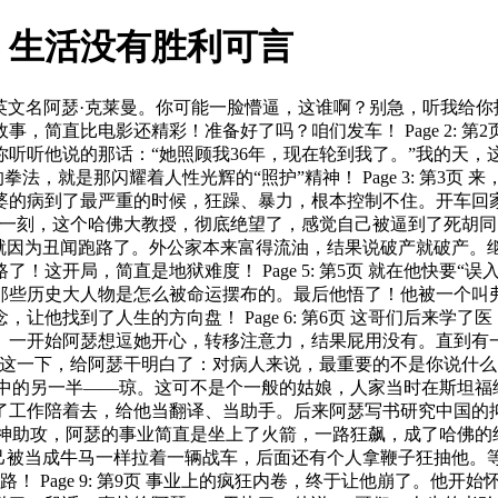
：生活没有胜利可言
凯博文，英文名阿瑟·克莱曼。你可能一脸懵逼，这谁啊？别急，听我
，简直比电影还精彩！准备好了吗？咱们发车！ Page 2: 第
听听他说的那话：“她照顾我36年，现在轮到我了。”我的天
拳法，就是那闪耀着人性光辉的“照护”精神！ Page 3: 第3页
婆的病到了最严重的时候，狂躁、暴力，根本控制不住。开车回
刻，这个哈佛大教授，彻底绝望了，感觉自己被逼到了死胡同。 Pa
爹就因为丑闻跑路了。外公家本来富得流油，结果说破产就破产。
这开局，简直是地狱难度！ Page 5: 第5页 就在他快要
那些历史大人物是怎么被命运摆布的。最后他悟了！他被一个叫
让他找到了人生的方向盘！ Page 6: 第6页 这哥们后来学
。一开始阿瑟想逗她开心，转移注意力，结果屁用没有。直到有
就这一下，给阿瑟干明白了：对病人来说，最重要的不是你说什
遇到了生命中的另一半——琼。这可不是个一般的姑娘，人家当时在斯
了工作陪着去，给他当翻译、当助手。后来阿瑟写书研究中国的抑
了老婆这个神助攻，阿瑟的事业简直是坐上了火箭，一路狂飙，成了哈
自己被当成牛马一样拉着一辆战车，后面还有个人拿鞭子狂抽他。
！ Page 9: 第9页 事业上的疯狂内卷，终于让他崩了。他