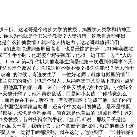
给你扒一扒。这老哥是个哈佛大学的教授，搞医学人类学和精神卫
2页 你以为他就是个书呆子教授？大错特错！这老哥近些年出
，这是什么神仙爱情！就冲这人格魅力，这老哥就值得咱们
 来，咱们直接快进到全剧最高潮，也是最惨的部分。2010年美国独
家三个半小时，他老婆全程要跳车，他得一边开车一边当“人肉
ge 4: 第4页 你以为他老婆生病是他第一次遇到倒霉事？天
继父又是个败家子。你说这剧本惨不惨？换你你能忍？所以他十
“误入歧途”的时候，奇迹发生了！一位好老师，就像电影里的情节
弗兰克尔的哥们（也是个狠人，从纳粹集中营里活下来的）点醒
了医，但他真正的第一课，来自一个叫安妮的7岁小女孩。小女孩全
一天他开窍了，他不再说废话，而是问小女孩：“你感觉怎么
么，而是你在不在，听不听，有没有回应！这成了他一辈子的行
坦福给中国经济学家当助理，还有个中文名叫凯博艺，是不是很配
郁症，琼也是全程参与，简直就是他背后的“隐藏作者”！这对
佛的终身教授，各种头衔拿到手软。他自己都说，那段日子是他
等他回头一看，我勒个去，那个拿鞭子抽他的，就是他自己！这
开始怀疑人生，觉得干啥都没劲。就在这时，他遇到了一个叫帕迪的