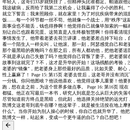
年轻人，这哥们33岁就快挂了，但精神头比谁都足。帕迪跟他
我这破病，反而给了我第二次机会，让我赢得了小小的胜利。” 这
就立下誓言：我来照顾你，就在家里！为了对抗疾病带来的混
饭……每一个环节都一丝不苟。他就像一个战士，用“秩序”这副盔
面事业也不能丢，钱也得挣啊！他觉得自己就像毕加索的一幅
别让自己也跟着完蛋。这简直是人生终极智慧啊！你得看清现实的残
事情发生了。他带着老婆去荷兰讲课，他老婆差点掉下站台，
看一个陌生人一样尖叫，让他滚。那一刻，阿瑟感觉自己和老婆之间
那个最黑暗的夜晚吗？在那之后，所有人都劝他，把他老婆送
不就是承认自己失败了吗？他觉得自己背叛了妻子。把老婆留在医院
故事到这就完了？不，这才是升华的开始！这场残酷的考验，没
老婆的“镜像”，把老婆身上那些最好的品质，比如关爱、耐心
性上赢麻了！ Page 15: 第15页 老婆去世后，这老哥
一分钱。你问他图啥？他说他喜欢，他觉得这事儿重要！他要
跑，想在走之前，为这个世界多做点事。 Page 16: 第16
都猛。他正在写最后一本书，研究人到底是怎么从巨大的失落
尽管知道前方终点是黑暗，但此刻，他选择关掉绝望的远光灯，专注
凯博文这老哥到底牛在哪？他这辈子，就是被生活按在地上摩擦
什么”。当你开始为别人操心的时候，你自己也就升华了。他
凯博文一样，站起来，变成一个更牛逼的自己？自己想吧！