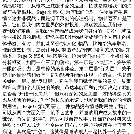
情感联结），从根本上减缓水流的速度，也就是减缓我们的消
费与丢弃循环。 Page 4: 第4页 为何我们会对一件物品产生感
情？这并非偶然，而是源于深刻的心理机制。物品远不止是工
具，它们是我们内在世界的外部投射。禀赋效应让我们珍
视“我的”东西；自我延伸使物品成为我们身份的一部分，就像
专业摄影师的相机；记忆关联则让物品变成我们个人历史的实
体书签。有时，我们甚至会“拟人化”物品，比如给汽车取名。
理解这些机制，是设计师从“制造产品”转向“培育关系”的认知
前提。 Page 5: 第5页 唐·诺曼的理论为我们提供了一个极佳的
分析框架，如同一个三层的阶梯。第一层是“本能层”，关乎第
一眼的吸引力，是纯粹的感官体验。第二层是“行为层”，关乎
使用的愉悦感和效率，是功能与性能的体现。而最高、也是最
关键的一层，是“反思层”。它关乎我们赋予产品的意义、故事
和它与我们个人历史的关联。虽然本能层和行为层决定了我们
是否会“开始一段关系”，但只有深刻的反思层，才能将这段关
系从短暂的迷恋，升华为长久的承诺，也就是我们所说的情感
耐用性。 Page 6: 第6页 要让一件物品拥有情感耐用性，我们
可以从两个方面入手：赋予它故事，并邀请用户成为故事的一
部分。首先是“叙事”。产品可以自带故事，比如它的材料来源
特殊；也可以成为一个空白的画布，让用户的经历在上面留下
痕迹。其次是“共创”。这就像是邀请别人一起抚养一个孩子，