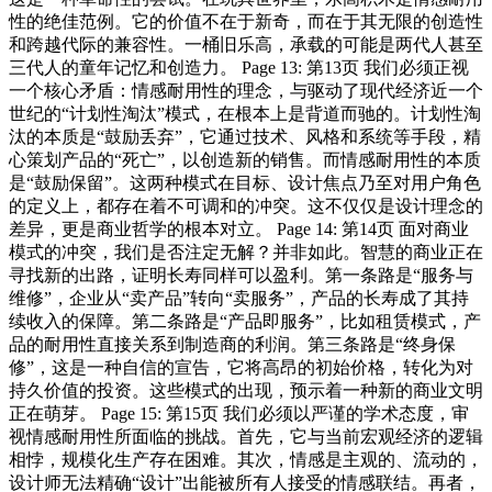
性的绝佳范例。它的价值不在于新奇，而在于其无限的创造性
和跨越代际的兼容性。一桶旧乐高，承载的可能是两代人甚至
三代人的童年记忆和创造力。 Page 13: 第13页 我们必须正视
一个核心矛盾：情感耐用性的理念，与驱动了现代经济近一个
世纪的“计划性淘汰”模式，在根本上是背道而驰的。计划性淘
汰的本质是“鼓励丢弃”，它通过技术、风格和系统等手段，精
心策划产品的“死亡”，以创造新的销售。而情感耐用性的本质
是“鼓励保留”。这两种模式在目标、设计焦点乃至对用户角色
的定义上，都存在着不可调和的冲突。这不仅仅是设计理念的
差异，更是商业哲学的根本对立。 Page 14: 第14页 面对商业
模式的冲突，我们是否注定无解？并非如此。智慧的商业正在
寻找新的出路，证明长寿同样可以盈利。第一条路是“服务与
维修”，企业从“卖产品”转向“卖服务”，产品的长寿成了其持
续收入的保障。第二条路是“产品即服务”，比如租赁模式，产
品的耐用性直接关系到制造商的利润。第三条路是“终身保
修”，这是一种自信的宣告，它将高昂的初始价格，转化为对
持久价值的投资。这些模式的出现，预示着一种新的商业文明
正在萌芽。 Page 15: 第15页 我们必须以严谨的学术态度，审
视情感耐用性所面临的挑战。首先，它与当前宏观经济的逻辑
相悖，规模化生产存在困难。其次，情感是主观的、流动的，
设计师无法精确“设计”出能被所有人接受的情感联结。再者，