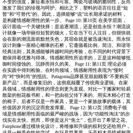
不变的强度，象征着永恒和可靠。陶瓷与玻璃的脆弱性，反而
激发了我们的珍视与呵护。相比之下，塑料的语言往往是“短
暂”和“可替代”的。因此，选择能够“说”出长期承诺的材料，
是构建情感耐用性的第一步。 Page 10: 第10页 在美学层面，
设计面临一个关键抉择：是追逐潮流，还是创造永恒？潮流设
计就像一场华丽但短暂的烟火，它在当下引人注目，但很快就
会在新的潮流面前黯然失色，其宿命就是被迅速淘汰。而永恒
设计则像一座精心雕琢的石桥，它遵循着比例、简洁、和谐等
经典法则，其美感能够跨越时间的考验，在不同的时代背景下
都保持着优雅与得体。情感耐用性所追求的，正是这种能够抵
御时间侵蚀的、沉静而持久的美。 Page 11: 第11页 理论必须
在实践中得到检验。在时尚领域，情感耐用性表现为“慢时
尚”对“快时尚”的抵抗。Patagonia品牌甚至鼓励顾客“不要购买
新产品”，而是修复旧的，这彻底颠覆了传统商业逻辑。在家
具领域，情感耐用性的理念则更为直观。对比一下搬家时轻易
散架的刨花板书柜，和一把由祖父传下来的、用实木精心打造
的椅子。后者不仅是一件家具，更是一个家族故事的载体，其
价值因岁月的沉淀而愈发厚重。 Page 12: 第12页 消费电子领
域是情感耐用性面临的最严峻的战场，因为“功能性淘汰”的步
伐实在太快。然而，即便是这片“焦土”，也开出了希望之花。
Fairphone通过模块化设计，将维修和升级的权利交还给用户，
这是一种革命性的尝试。在玩具世界里，乐高积木是情感耐用