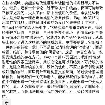
在技术领域，功能的迭代速度常常让情感的培养显得力不从
心。最后，还有一个悖论：过于珍视一件物品，反而可能导致
它被束之高阁，失去了在生活中被使用的价值。承认这些挑
战，是推动这一理念走向成熟的必要步骤。 Page 16: 第16页
尽管存在挑战，情感耐用性依然为设计的未来指明了方向。
在“循环经济”的宏大框架中，它扮演着至关重要的角色。循环
经济包含回收、再制造、再利用等多个循环，但情感耐用性是
所有循环之前的“减速带”。它通过延长产品的使用寿命，从源
头上减少了进入这些循环的物质总量。更重要的是，它促成了
一种身份的转变：我们不再是仅仅消耗资源的“消费者”，而是
珍视、维护、并传承价值的“照看者”。这是一种更负责任，也
更具满足感的存在方式。 Page 17: 第17页 至此，我们对情感
耐用性的探索已近尾声。其核心论点可以归结为：可持续的本
质，是建立可持续的关系。设计的使命，不应止步于创造美观
或好用的物品，而应提升至建构意义的层面。通过设计那些能
够被爱、能与我们一同优雅老去、能承载我们故事的物品，我
们不仅能创造一个更可持续的物质世界，更能创造一个更富人
性的世界。因为归根结底，最能抵御时间磨损的，并非坚不可
摧的材料，而是那份根植于我们内心的、不可替代的情感联
结。