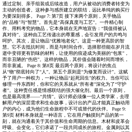
通过定制、亲手组装或后续改造，用户从被动的消费者转变为
主动的创造者。这种参与感所建立的联结，远比单纯的购买行
为要深刻得多。 Page 7: 第7页 接下来两个原则，关乎物品
的“品格”与“智慧”。首先是“高保真度与工艺”。一件精心制
作、用料考究的物品，它本身就在无声地宣告：“我值得被认
真对待”。这种由工艺传递出的尊重感，会引发用户的共鸣与
呵护。其次，是让物品“优雅地老化”。这是一种更高阶的智
慧。它不去抵抗时间，而是与时间合作。选择那些能在岁月流
逝中变得更有韵味的材料，让使用的痕迹成为美丽的“包浆”，
而非丑陋的“伤疤”。这样的物品，其价值会随着时间而增长，
而非衰减。 Page 8: 第8页 最后两个原则，将设计的焦点
从“物”彻底转向了“人”。第五个原则是“为修复而设计”。这赋
予了用户一种权力，一种让物品“起死回生”的权力。当你可以
修理一件东西时，你和它的关系就从“所有者”深化为了“守护
者”。这种责任感是情感联结的强大催化剂。最后一个原则，
也是最高境界——“共情”。设计师必须像一位人类学家，去理
解用户的深层需求和生命故事，设计出的产品才能真正触动用
户的内心，成为他们生命旅程中不可或替代的伙伴。 Page 9:
第9页 材料本身就是一种语言，它在用户触摸到产品的第一
刻，就在沟通着关于其价值和生命周期的信息。木材和皮革会
呼吸、会变化，它们承诺了一段共同成长的旅程。金属则以其