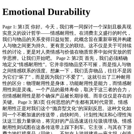
Emotional Durability
Page 1: 第1页 你好。今天，我们将一同探讨一个深刻且极具现
实意义的设计哲学——情感耐用性。在消费主义盛行的时代，
我们与物品的关系变得日益短暂。此概念旨在重新审视并构建
人与物之间更为持久、更有意义的联结。这不仅是关于可持续
性的讨论，更是对人类情感与价值在物质世界中如何安放的哲
学思辨。让我们开始吧。 Page 2: 第2页 首先，我们必须精确
地定义“情感耐用性”。它并非指物品坚不可摧，而是指人与物
之间情感联系的强度。想象一下，我们丢弃物品，往往不是因
为它们“坏了”，而是因为我们“不爱了”。这就引出了三种耐用
性的区分：物理耐用性是身体，功能耐用性是能力，而情感耐
用性则是灵魂。一个产品的最终寿命，取决于这三者的合力，
但情感耐用性是那个确保产品被长期珍视、而非仅仅是存在的
关键。 Page 3: 第3页 任何思想的产生都有其时代背景。情感
耐用性正是对我们这个“抛弃型文化”的深刻反思。这种文化如
同一个不断加速的传送带，由快时尚、计划性淘汰和心理性淘
汰这三股力量驱动，将完好的产品迅速送往垃圾填埋场。情感
耐用性则试图在这条传送带上踩下刹车。它主张，与其在下游
费力地打捞废品（回收），不如在上游就建造一座大坝（创造