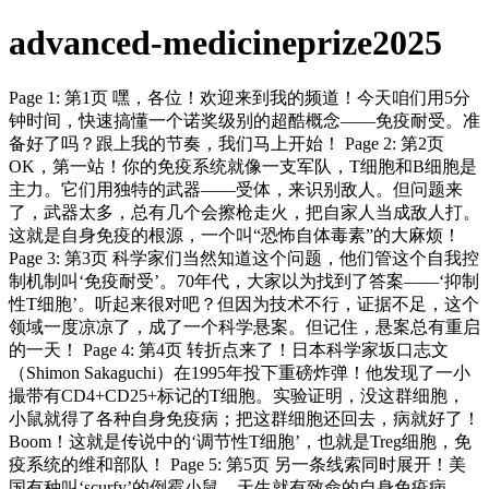
advanced-medicineprize2025
Page 1: 第1页 嘿，各位！欢迎来到我的频道！今天咱们用5分
钟时间，快速搞懂一个诺奖级别的超酷概念——免疫耐受。准
备好了吗？跟上我的节奏，我们马上开始！ Page 2: 第2页
OK，第一站！你的免疫系统就像一支军队，T细胞和B细胞是
主力。它们用独特的武器——受体，来识别敌人。但问题来
了，武器太多，总有几个会擦枪走火，把自家人当成敌人打。
这就是自身免疫的根源，一个叫“恐怖自体毒素”的大麻烦！
Page 3: 第3页 科学家们当然知道这个问题，他们管这个自我控
制机制叫‘免疫耐受’。70年代，大家以为找到了答案——‘抑制
性T细胞’。听起来很对吧？但因为技术不行，证据不足，这个
领域一度凉凉了，成了一个科学悬案。但记住，悬案总有重启
的一天！ Page 4: 第4页 转折点来了！日本科学家坂口志文
（Shimon Sakaguchi）在1995年投下重磅炸弹！他发现了一小
撮带有CD4+CD25+标记的T细胞。实验证明，没这群细胞，
小鼠就得了各种自身免疫病；把这群细胞还回去，病就好了！
Boom！这就是传说中的‘调节性T细胞’，也就是Treg细胞，免
疫系统的维和部队！ Page 5: 第5页 另一条线索同时展开！美
国有种叫‘scurfy’的倒霉小鼠，天生就有致命的自身免疫病。