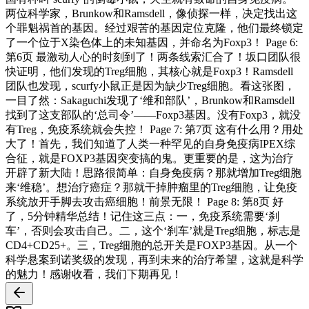
两位科学家，Brunkow和Ramsdell，像侦探一样，决定找出这
个罪魁祸首的基因。经过艰苦的基因定位克隆，他们最终锁定
了一个位于X染色体上的未知基因，并命名为Foxp3！ Page 6:
第6页 最激动人心的时刻到了！两条线索汇合了！坂口团队很
快证明，他们发现的Treg细胞，其核心就是Foxp3！Ramsdell
团队也发现，scurfy小鼠正是因为缺少Treg细胞。看这张图，
一目了然：Sakaguchi发现了‘维和部队’，Brunkow和Ramsdell
找到了这支部队的‘总司令’——Foxp3基因。没有Foxp3，就没
有Treg，免疫系统就会失控！ Page 7: 第7页 这有什么用？用处
大了！首先，我们知道了人类一种罕见的自身免疫病IPEX综
合征，就是FOXP3基因突变搞的鬼。更重要的是，这为治疗
开辟了新大陆！思路很简单：自身免疫病？那就增加Treg细胞
来‘维稳’。想治疗癌症？那就干掉肿瘤里的Treg细胞，让免疫
系统放开手脚去攻击癌细胞！前景无限！ Page 8: 第8页 好
了，5分钟精华总结！记住这三点：一，免疫系统需要‘刹
车’，否则会攻击自己。二，这个‘刹车’就是Treg细胞，标志是
CD4+CD25+。三，Treg细胞的总开关是FOXP3基因。从一个
科学悬案到诺奖级的发现，再到未来的治疗希望，这就是科学
的魅力！感谢收看，我们下期再见！