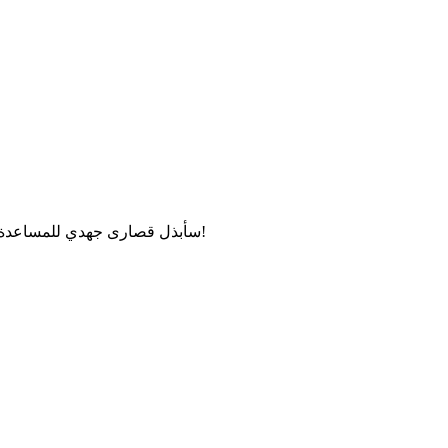
مرحبًا! لا تتردد في طرح أي أسئلة حول "Follow-up Notes Revised"، سأبذل قصارى جهدي للمساعدة!