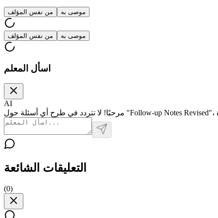
موصى به
من نفس المؤلف
موصى به
من نفس المؤلف
اسأل المعلم
AI
التعليقات الشائعة
(
0
)