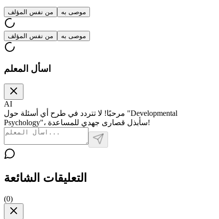
موصى به
من نفس المؤلف
موصى به
من نفس المؤلف
اسأل المعلم
AI
مرحبًا! لا تتردد في طرح أي أسئلة حول "Developmental
Psychology"، سأبذل قصارى جهدي للمساعدة!
التعليقات الشائعة
(
0
)