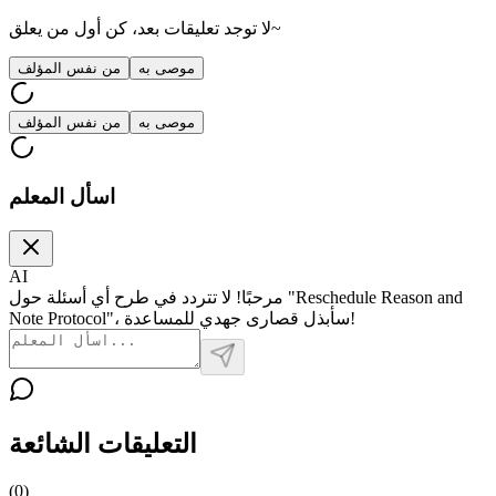
لا توجد تعليقات بعد، كن أول من يعلق~
موصى به
من نفس المؤلف
موصى به
من نفس المؤلف
اسأل المعلم
AI
مرحبًا! لا تتردد في طرح أي أسئلة حول "Reschedule Reason and
Note Protocol"، سأبذل قصارى جهدي للمساعدة!
التعليقات الشائعة
(
0
)