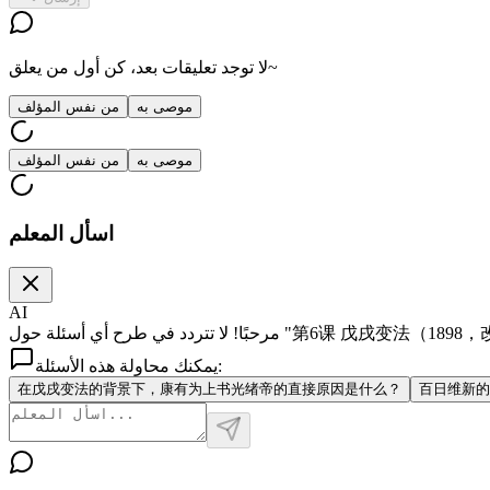
لا توجد تعليقات بعد، كن أول من يعلق~
موصى به
من نفس المؤلف
موصى به
من نفس المؤلف
اسأل المعلم
AI
يمكنك محاولة هذه الأسئلة:
在戊戌变法的背景下，康有为上书光绪帝的直接原因是什么？
百日维新的