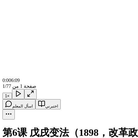
0:00
6:09
صفحة 1 من 7
1/7
1
×
اختبرني
اسأل المعلم
第6课 戊戌变法（1898，改革