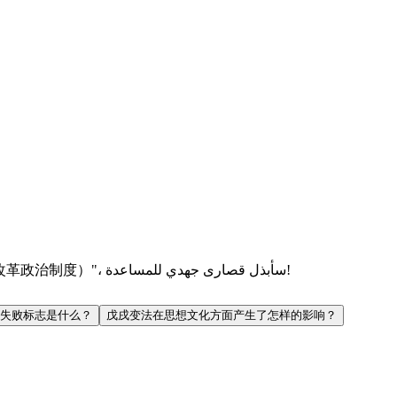
مرحبًا! لا تتردد في طرح أي أسئلة حول "第6课 戊戌变法（1898，改革政治制度）"، سأبذل قصارى جهدي للمساعدة!
失败标志是什么？
戊戌变法在思想文化方面产生了怎样的影响？