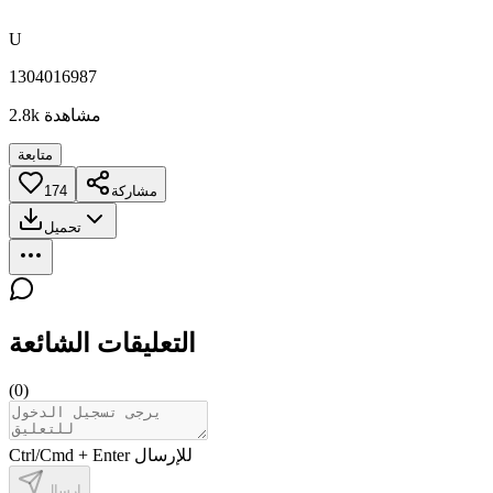
U
1304016987
مشاهدة
2.8k
متابعة
مشاركة
174
تحميل
التعليقات الشائعة
(
0
)
Ctrl/Cmd + Enter للإرسال
إرسال