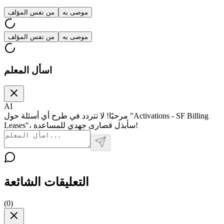
موصى به
من نفس المؤلف
موصى به
من نفس المؤلف
اسأل المعلم
AI
مرحبًا! لا تتردد في طرح أي أسئلة حول "Activations - SF Billing
Leases"، سأبذل قصارى جهدي للمساعدة!
التعليقات الشائعة
(
0
)