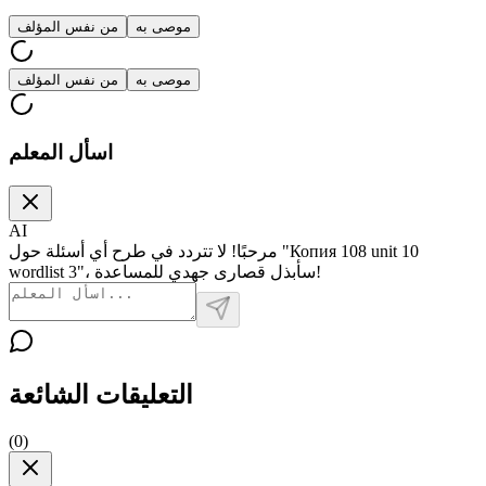
موصى به
من نفس المؤلف
موصى به
من نفس المؤلف
اسأل المعلم
AI
مرحبًا! لا تتردد في طرح أي أسئلة حول "Копия 108 unit 10
wordlist 3"، سأبذل قصارى جهدي للمساعدة!
التعليقات الشائعة
(
0
)