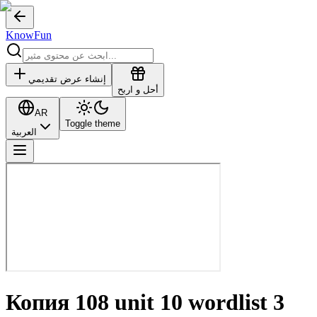
KnowFun
إنشاء عرض تقديمي
أحل و اربح
AR
Toggle theme
العربية
Копия 108 unit 10 wordlist 3