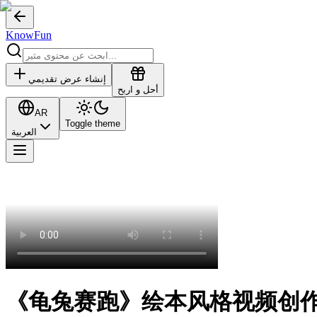
KnowFun
إنشاء عرض تقديمي
أحل و اربح
AR
Toggle theme
العربية
《龟兔赛跑》绘本风格视频创