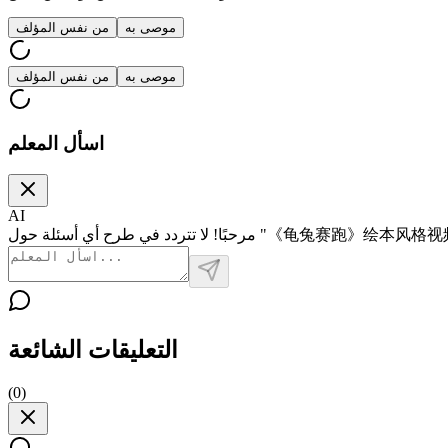
موصى به
من نفس المؤلف
موصى به
من نفس المؤلف
اسأل المعلم
AI
التعليقات الشائعة
(
0
)