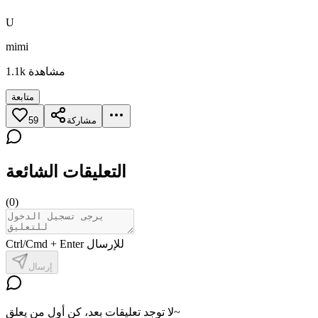
U
mimi
مشاهدة
1.1k
متابعة
مشاركة
59
التعليقات الشائعة
(
0
)
Ctrl/Cmd + Enter للإرسال
إرسال
لا توجد تعليقات بعد، كن أول من يعلق~