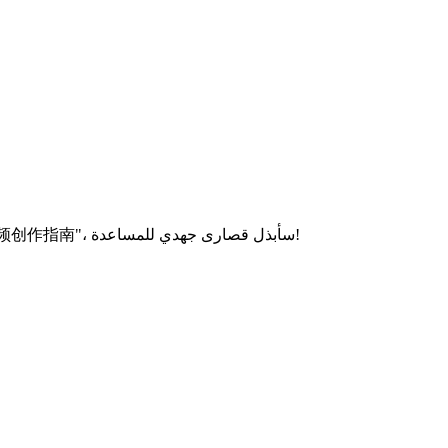
مرحبًا! لا تتردد في طرح أي أسئلة حول "《龟兔赛跑》绘本风格视频创作指南"، سأبذل قصارى جهدي للمساعدة!