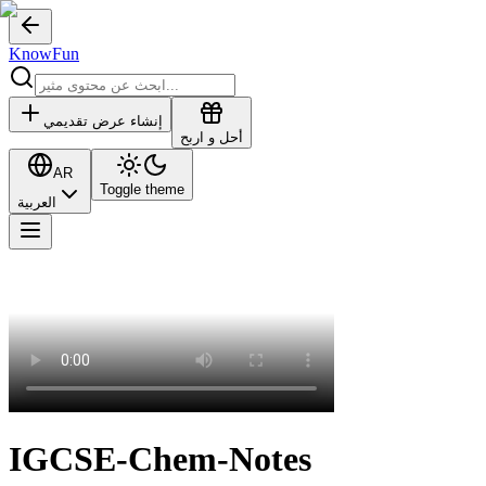
KnowFun
إنشاء عرض تقديمي
أحل و اربح
AR
Toggle theme
العربية
IGCSE-Chem-Notes