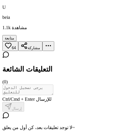
U
beia
مشاهدة
1.1k
متابعة
مشاركة
64
التعليقات الشائعة
(
0
)
Ctrl/Cmd + Enter للإرسال
إرسال
لا توجد تعليقات بعد، كن أول من يعلق~