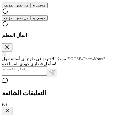
موصى به
من نفس المؤلف
موصى به
من نفس المؤلف
اسأل المعلم
AI
مرحبًا! لا تتردد في طرح أي أسئلة حول "IGCSE-Chem-Notes"،
سأبذل قصارى جهدي للمساعدة!
التعليقات الشائعة
(
0
)