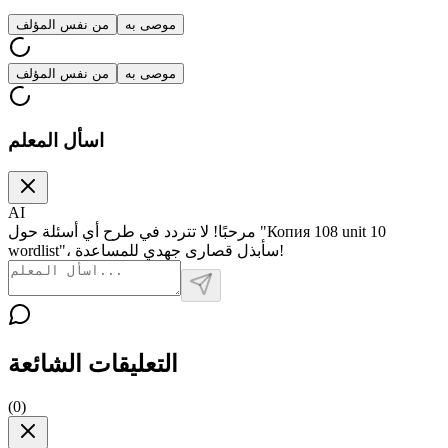
موصى به
من نفس المؤلف
موصى به
من نفس المؤلف
اسأل المعلم
AI
مرحبًا! لا تتردد في طرح أي أسئلة حول "Копия 108 unit 10
wordlist"، سأبذل قصارى جهدي للمساعدة!
التعليقات الشائعة
(
0
)