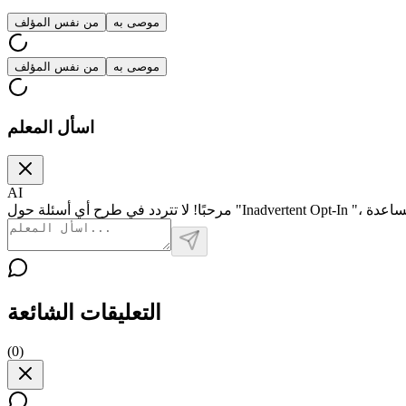
موصى به
من نفس المؤلف
موصى به
من نفس المؤلف
اسأل المعلم
AI
التعليقات الشائعة
(
0
)