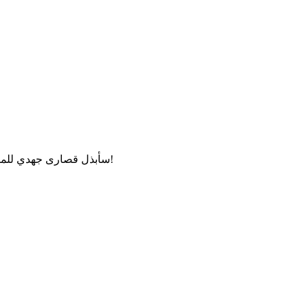
مرحبًا! لا تتردد في طرح أي أسئلة حول "Inadvertent Opt-In "، سأبذل قصارى جهدي للمساعدة!