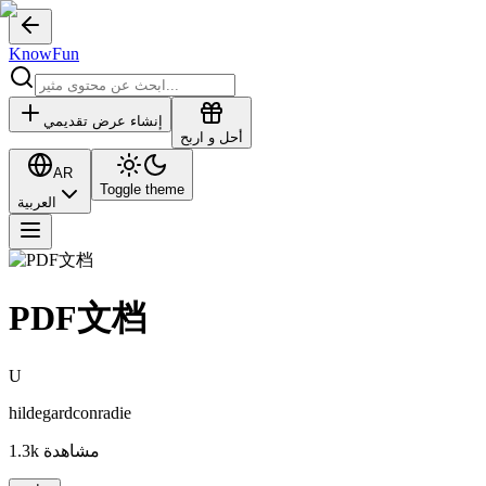
KnowFun
إنشاء عرض تقديمي
أحل و اربح
AR
Toggle theme
العربية
PDF文档
U
hildegardconradie
مشاهدة
1.3k