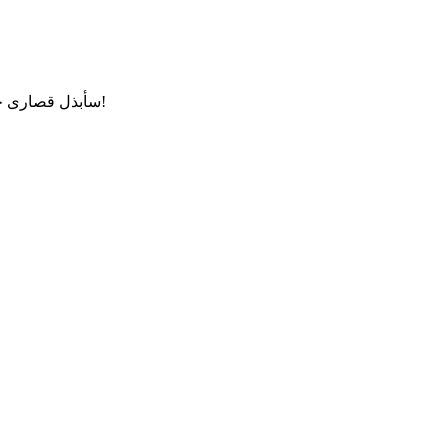
مرحبًا! لا تتردد في طرح أي أسئلة حول "PDF文档"، سأبذل قصارى جهدي للمساعدة!