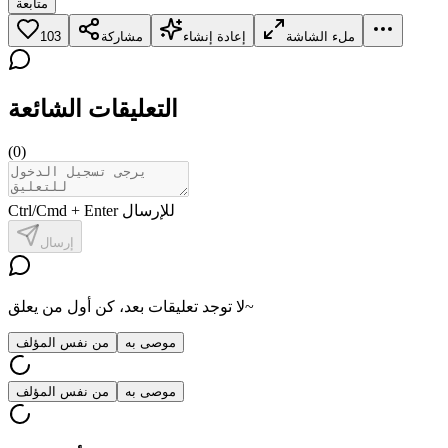
متابعة
ملء الشاشة
إعادة إنشاء
مشاركة
103
التعليقات الشائعة
(
0
)
Ctrl/Cmd + Enter للإرسال
إرسال
لا توجد تعليقات بعد، كن أول من يعلق~
موصى به
من نفس المؤلف
موصى به
من نفس المؤلف