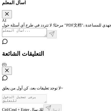
اسأل المعلم
AI
التعليقات الشائعة
(
0
)
لا توجد تعليقات بعد، كن أول من يعلق~
Ctrl/Cmd + Enter للإرسال
إرسال