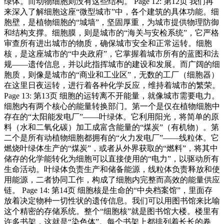
绿体。而动物细胞则没有这些结构。 Page 12: 第12页 我们再
来深入了解细胞这座“微型城市”中，各个建筑的具体功能。细
胞壁，是植物细胞的“城墙”，坚固厚重，为城市提供物理防御
和结构支撑。细胞膜，则是城市的“海关与安检系统”，它严格
审查所有进出城市的物质，确保城市安全和正常运转。细胞
核，是这座城市的“中央政府”，它掌握着城市所有的蓝图和法
规——遗传信息，并以此指挥城市的建设和发展。而广阔的细
胞质，则像是城市的“商业和工业区”，无数的工厂（细胞器）
在这里日夜运转，进行着各种化学反应，维持着城市的繁荣。
Page 13: 第13页 细胞的运转离不开能量，就像城市需要电力。
细胞内有两个核心的能量转换部门。第一个是仅在植物细胞中
存在的“太阳能发电厂”——叶绿体。它利用阳光，将简单的原
料（水和二氧化碳）加工成富含能量的“煤炭”（有机物）。第
二个是所有动植物细胞都拥有的“火力发电厂”——线粒体。它
燃烧叶绿体生产的“煤炭”，或者从外界获取的“燃料”，将其中
储存的化学能转化为细胞可以直接使用的“电力”，以驱动所有
生命活动。叶绿体负责生产和储备能源，线粒体负责释放和使
用能源，二者协同工作，构成了细胞内完整而高效的能量供应
链。 Page 14: 第14页 细胞核是生命的“中央档案馆”，里面存
放着决定物种一切性状的遗传信息。我们可以用图书馆来比喻
这个精密的存储系统。整个“细胞核”就是图书馆大楼。楼里有
许多书架，这就是“染色体”。每个书架上都排列着长长的卷