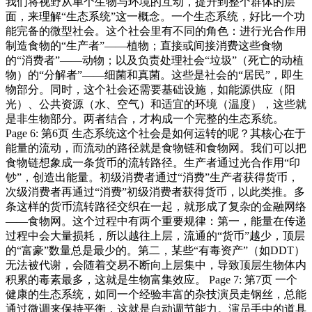
我们将视野从单个生物与环境的互动，提升到整个群体的层
面，来理解“生态系统”这一概念。一个生态系统，好比一个功
能完备的微型社会。这个社会里有不同的角色：进行光合作用
制造食物的“生产者”——植物；直接或间接消费这些食物
的“消费者”——动物；以及负责处理社会“垃圾”（死亡的动植
物）的“分解者”——细菌和真菌。这些是社会的“居民”，即生
物部分。同时，这个社会还需要基础设施，如能源供应（阳
光）、公共资源（水、空气）和适宜的环境（温度），这些就
是非生物部分。两者结合，才构成一个完整的生态系统。
Page 6: 第6页 生态系统这个社会是如何运转的呢？其核心在于
能量的流动，而流动的路径就是食物链和食物网。我们可以把
食物链想象成一条货币的流转路径。生产者通过光合作用“印
钞”，创造出能量。初级消费者通过“消费”生产者获得货币，
次级消费者再通过“消费”初级消费者获得货币，以此类推。多
条这样的货币流转路径交织在一起，就形成了复杂的金融网络
——食物网。这个过程中有两个重要规律：第一，能量在传递
过程中会大量损耗，所以越往上层，流通的“货币”越少，顶层
的“富豪”数量总是最少的。第二，某些“有毒资产”（如DDT）
无法被代谢，会随着交易不断向上层集中，导致顶层生物体内
积累的毒素最多，这就是生物富集效应。 Page 7: 第7页 一个
健康的生态系统，如同一个经验丰富的杂技演员走钢丝，总能
通过微调来保持平衡，这就是自动调节能力。演员手中的道具