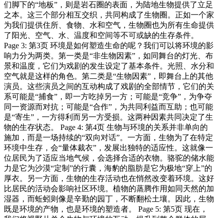
们脚下的“地板”，则是岩石圈的表面，为陆地生物提供了立足
之本。这三个部分相互交织，共同构成了生物圈。正如一个家
为我们提供住所、食物、水和空气，生物圈也为所有生命提供
了阳光、空气、水、温度和空间等不可或缺的生存条件。
Page 3: 第3页 环境是如何塑造生命的呢？我们可以将环境的影
响力分为两类。第一类是“非生物因素”，如同舞台的灯光、布
景和温度，它们为戏剧的发生设定了基本条件。光照、水分和
空气就是这样的角色。第二类是“生物因素”，即舞台上的其他
演员。这些演员之间的互动构成了戏剧的全部情节，它们的关
系可能是“捕食”，即一方吃掉另一方；可能是“竞争”，为争夺
同一资源而对抗；可能是“合作”，为共同利益而互助；也可能
是“寄生”，一方得利而另一方受损。这两种因素共同决定了生
物的生存状态。 Page 4: 第4页 生物与环境的关系并非单向的
施加，而是一场持续的“双向对话”。一方面，生物为了在特定
环境中生存，会“量体裁衣”，发展出独特的适应性。这就像一
位居民为了适应当地气候，会选择合适的衣物。骆驼的储水能
力是它为沙漠“定制”的行囊，海豹的脂肪是它为极地“穿上”的
厚衣。另一方面，生物的生存活动也在悄然改变着环境。这好
比居民的活动会影响社区环境。植物的蒸腾作用如同天然的加
湿器，而蚯蚓则像是辛勤的园丁，不断翻松土壤。因此，生物
既是环境的产物，也是环境的塑造者。 Page 5: 第5页 现在，