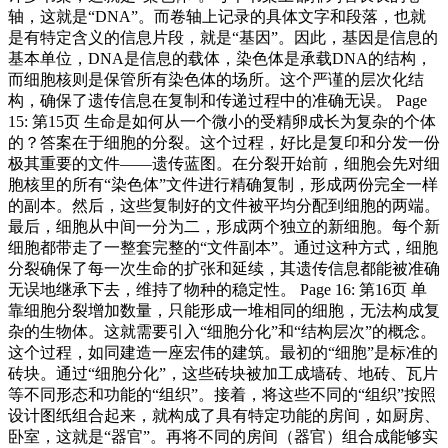
轴，这就是“DNA”。而卷轴上记录的具体文字和段落，也就
是有特定含义的信息片段，就是“基因”。因此，基因是信息的
基本单位，DNA是信息的载体，染色体是承载DNA的结构，
而细胞核则是保管所有染色体的场所。这个严谨的层次化结
构，确保了遗传信息在复制和传递过程中的准确无误。 Page
15: 第15页 生命是如何从一个微小的受精卵成长为复杂的个体
的？答案在于细胞的分裂。这个过程，好比是复印和分发一份
极其重要的文件——遗传蓝图。在分裂开始前，细胞会先对细
胞核里的所有“染色体”文件进行精确复制，形成两份完全一样
的副本。然后，这些复制好的文件被平均分配到细胞的两端。
最后，细胞从中间一分为二，形成两个独立的新细胞。每个新
细胞都带走了一整套完整的“文件副本”。通过这种方式，细胞
分裂确保了每一次生命的扩张和延续，其遗传信息都能被准确
无误地继承下去，维持了物种的稳定性。 Page 16: 第16页 单
靠细胞分裂增加数量，只能形成一堆相同的细胞，无法构成复
杂的生物体。这就需要引入“细胞分化”和“结构层次”的概念。
这个过程，如同建造一座宏伟的建筑。最初的“细胞”是标准的
砖块。通过“细胞分化”，这些砖块被加工成墙砖、地砖、瓦片
等不同形态和功能的“组织”。接着，将这些不同的“组织”按照
设计图纸组合起来，就构成了具有特定功能的房间，如厨房、
卧室，这就是“器官”。再将不同的房间（器官）组合成能够实