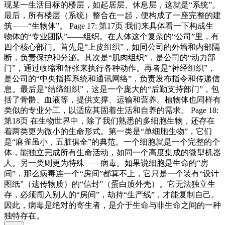
现某一生活目标的楼层，如起居层、休息层，这就是“系统”。
最后，所有楼层（系统）整合在一起，便构成了一座完整的建
筑——“生物体”。 Page 17: 第17页 我们来具体看一下构成生
物体的“专业团队”——组织。在人体这个复杂的“公司”里，有
四个核心部门。首先是“上皮组织”，如同公司的外墙和内部隔
断，负责保护和分泌。其次是“肌肉组织”，是公司的“动力部
门”，通过收缩和舒张来执行各种动作。再者是“神经组织”，
是公司的“中央指挥系统和通讯网络”，负责发布指令和传递信
息。最后是“结缔组织”，这是一个庞大的“后勤支持部门”，包
括了骨骼、血液等，提供支撑、运输和营养。植物体也同样有
类似的专业分工，以适应其固着生活和自养的需求。 Page 18:
第18页 在生物世界中，除了我们熟悉的多细胞生物，还存在
着两类更为微小的生命形式。第一类是“单细胞生物”，它们
是“麻雀虽小，五脏俱全”的典范。一个细胞就是一个完整的个
体，能独立完成所有生命活动，如同一个高度集成的微型机器
人。另一类则更为特殊——病毒。如果说细胞是生命的“房
间”，那么病毒连一个“房间”都算不上，它只是一个装有“设计
图纸”（遗传物质）的“信封”（蛋白质外壳）。它无法独立生
存，必须闯入别人的“房间”，劫持“生产线”，才能复制自己。
因此，病毒是绝对的寄生者，是介于生命与非生命之间的一种
独特存在。