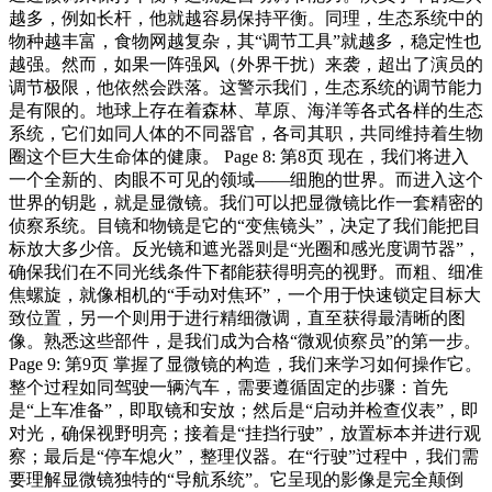
越多，例如长杆，他就越容易保持平衡。同理，生态系统中的
物种越丰富，食物网越复杂，其“调节工具”就越多，稳定性也
越强。然而，如果一阵强风（外界干扰）来袭，超出了演员的
调节极限，他依然会跌落。这警示我们，生态系统的调节能力
是有限的。地球上存在着森林、草原、海洋等各式各样的生态
系统，它们如同人体的不同器官，各司其职，共同维持着生物
圈这个巨大生命体的健康。 Page 8: 第8页 现在，我们将进入
一个全新的、肉眼不可见的领域——细胞的世界。而进入这个
世界的钥匙，就是显微镜。我们可以把显微镜比作一套精密的
侦察系统。目镜和物镜是它的“变焦镜头”，决定了我们能把目
标放大多少倍。反光镜和遮光器则是“光圈和感光度调节器”，
确保我们在不同光线条件下都能获得明亮的视野。而粗、细准
焦螺旋，就像相机的“手动对焦环”，一个用于快速锁定目标大
致位置，另一个则用于进行精细微调，直至获得最清晰的图
像。熟悉这些部件，是我们成为合格“微观侦察员”的第一步。
Page 9: 第9页 掌握了显微镜的构造，我们来学习如何操作它。
整个过程如同驾驶一辆汽车，需要遵循固定的步骤：首先
是“上车准备”，即取镜和安放；然后是“启动并检查仪表”，即
对光，确保视野明亮；接着是“挂挡行驶”，放置标本并进行观
察；最后是“停车熄火”，整理仪器。在“行驶”过程中，我们需
要理解显微镜独特的“导航系统”。它呈现的影像是完全颠倒