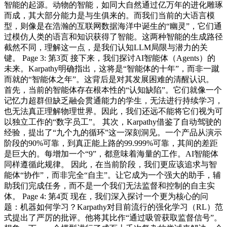
智能的起源。动物的智能，如同大自然通过亿万年的进化雕琢
而成，其大部分能力是与生俱来的。而我们当前的大语言模
型，则像是在浩瀚的互联网数据海洋中诞生的“幽灵”，它们通
过模仿人类的语言和知识获得了智能。这两种智能的生成路径
截然不同，理解这一点，是我们认知LLM局限与潜力的关
键。 Page 3: 第3页 接下来，我们探讨AI智能体（Agents）的
未来。Karpathy明确指出，这将是“智能体的十年”，而非一蹴
而就的“智能体之年”。这背后是对其发展困难的清醒认识。
首先，当前的智能体存在根本性的“认知缺陷”。它们就像一个
记忆力超群但缺乏融会贯通能力的学生，无法进行持续学习，
也无法真正理解物理世界。因此，我们还远不能将它们视为可
以独立工作的“数字员工”。 其次，Karpathy借鉴了自动驾驶的
经验，提出了“九个九的循环”这一深刻洞见。一个产品从演示
阶段的90%可靠，到真正能上路的99.999%可靠，其间的差距
是巨大的。每增加一个“9”，都意味着海量的工作。AI智能体
同样遵循此规律。 因此，在当前阶段，我们更应该追求与智
能体“协作”，而非完全“自主”。让它成为一个强大的助手，辅
助我们完成任务，而不是一个我们无法监督和控制的自主实
体。 Page 4: 第4页 现在，我们深入探讨一个更为核心的问
题：机器如何学习？Karpathy对目前流行的强化学习（RL）范
式提出了严厉的批评。他将其比作“通过吸管获取监督信号”。