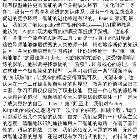
现有模型通往更高智能的两个关键缺失环节：“文化”和“自博
弈”。没有一个共享和演进的知识体系，没有一个相互挑战和
促进的竞争环境，智能的进化将是有限的。 Page 6: 第6页 最
后，我们来了解Karpathy当前投身的事业——用AI重塑教育。
他认为，AI的出现为教育的彻底变革提供了契机。 他追求
的，并非一个简单的AI问答工具，而是一位真正的“AI导师”。
这位导师能够像最优秀的人类教师一样，精准地诊断你的知识
盲区，并为你量身定制学习路径，让你始终处于一种“跳一跳
就能够到”的最佳学习状态。 他的教学方法论，深受物理学训
练的影响。他强调寻找事物的“一阶项”，即最核心的原理。通
过构建一个极度简化的模型，为学习者铺设一条平缓而坚实
的“知识坡道”，让复杂的概念变得直观可及。 展望未来，他
认为在一个工作被高度自动化的世界里，教育的价值将回归其
本源。学习不再仅仅是为了职业技能，更是一种心智的锻炼和
人类精神的追求，就像我们今天去健身房锻炼身体一样，是为
了成为更好的自己。 Page 7: 第7页 至此，我们对Andrej
Karpathy的核心思想进行了一次全面的探究。回顾全程，我们
可以凝练出几个关键的认知。首先，我们应秉持一种现实主义
的态度，清醒地认识到通往通用人工智能的道路上布满了基础
性的、艰巨的挑战。其次，我们必须深入问题的本质，无论是
对智能起源的思考，还是对现有学习范式的批判，都指向了对