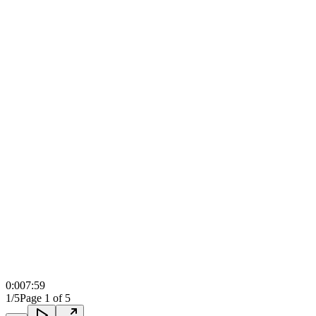
0:00
7:59
1/5
Page 1 of 5