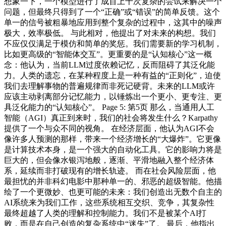
想象一下，一个模型进行了成百上千次复杂的尝试来解决一个
问题，但最终只得到了一个“正确”或“错误”的简单反馈。这个
单一的信号被粗暴地应用到整个复杂的过程中，这其中的噪声
极大，效率极低。 与此相对，他提出了对未来的构想。我们
不应仅仅满足于模仿和简单的奖惩。我们需要新的学习机制，
比如更高级的“智能体交互”。更重要的是“认知核心”这一概
念：他认为，当前LLM过度依赖记忆，反而阻碍了其泛化能
力。人类的遗忘，在某种程度上是一种有益的“正则化”，迫使
我们去理解事物的普遍规律而非死记硬背。未来的LLM或许
应该主动剥离部分记忆能力，以锤炼出一个更小、更专注、更
具泛化能力的“认知核心”。 Page 5: 第5页 那么，当通用人工
智能（AGI）真正到来时，我们的社会将发生什么？Karpathy
提供了一个与众不同的视角。 在经济层面，他认为AGI不会
像许多人预测的那样，带来一个经济增长的“大爆炸”。它更像
是计算技术本身，是一个强大的自动化工具。它的影响力将是
巨大的，但会像水银泻地般，逐渐、平滑地融入整个经济体
系，延续而非打破现有的增长轨迹。 而在社会风险层面，他
最担忧的并非科幻电影中那种单一的、邪恶的超级智能。他描
绘了一个更微妙、也更可能的未来：我们创造出无数个自主的
AI系统来为我们工作，这些系统相互交织、竞争，其复杂性
最终超越了人类的理解和控制能力。我们不是被某个AI打
败，而是在自己创造的复杂系统中“迷失”了。 最后，他指出