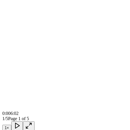
0:00
6:02
1/5
Page 1 of 5
1
×