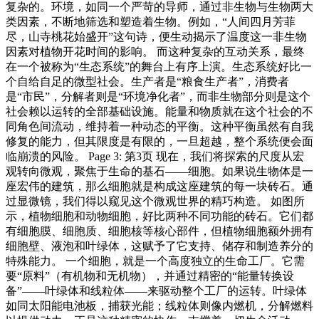
复杂的。环境，如同一个严苛的导师，通过非生物与生物两大
类因素，不断地筛选和塑造着生物。例如，“人间四月芳菲
尽，山寺桃花始盛开”这句诗，便生动揭示了温度这一非生物
因素对植物开花时间的影响。 而这种复杂的互动关系，最终
在一个被称为“生态系统”的舞台上有序上演。生态系统好比一
个自给自足的微型社会。生产者是“粮食生产者”，消费者
是“市民”，分解者则是“环境净化者”，而非生物部分则是这个
社会赖以运转的全部基础设施。能量和物质就在这个社会的不
同角色间流动，维持着一种动态的平衡。这种平衡虽然有自我
修复的能力，但其限度是有限的，一旦超越，整个系统便会面
临崩溃的风险。 Page 3: 第3页 现在，我们将探索的尺度从宏
观转向微观，聚焦于生命的基石——细胞。如果说生物体是一
座宏伟的建筑，那么细胞就是构成这座建筑的每一块砖石。通
过显微镜，我们得以窥见这个微观世界的精巧构造。 如图所
示，植物细胞和动物细胞，好比两种不同功能的砖石。它们都
有细胞膜、细胞质、细胞核等核心部件，但植物细胞额外拥有
细胞壁、液泡和叶绿体，这赋予了它支持、储存和制造养分的
特殊能力。 一个细胞，就是一个高度独立的生命工厂。它需
要“原料”（有机物和无机物），并通过精密的“能量转换设
备”——叶绿体和线粒体——来驱动整个工厂的运转。叶绿体
如同太阳能电池板，捕获光能；线粒体则像内燃机，分解燃料