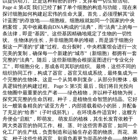
以提供动力。正是这种精密的协作，支撑着一切生命活动。
Page 4: 第4页 我们已经了解了单个细胞的构造与功能，现在来
探讨细胞如何构建起宏伟的生命大厦。首先，必须理解其“设
计蓝图”的存放地——细胞核。细胞核就如同一个国家的中央
档案馆，其中收藏着由DNA构成的“法典”，而“法典”上的每一
条法律，即是“基因”。这些基因精确地规定了生物的一切性
状。 生物体的生长，并非细胞简单的堆砌，而是源于细胞分
裂这一严谨的“扩建”过程。在分裂时，中央档案馆会进行一次
完美的复制，确保每一个新建的“城市”（新细胞）都拥有一套
完整的“法典”。随后，这些新细胞会根据蓝图进行“专业化分
工”，即细胞分化，形成各司其职的组织。 最终，这些不同的
组织协同工作，构成了器官，器官又组成系统，最终集成为一
个完整的生物体。这是一个从简单到复杂，从部分到整体，极
具逻辑性的构建过程。 Page 5: 第5页 最后，我们将目光投向
生物圈中最重要的生产者——绿色植物，并以种子植物为例，
探究其完整的生命历程。种子，是植物生命智慧的结晶。它好
比一艘装备精良的“诺亚方舟”，内部搭载着幼小的胚，并配备
了充足的“给养”（子叶或胚乳）。在环境条件适宜时，这艘方
舟便会“启航”，即萌发。 萌发后的植株，其生长发育依赖于
两大类器官的协同工作。根、茎、叶这些营养器官，如同一个
化工厂的生产线，负责制造和运输生存必需的物质。而花、果
实、种子这些生殖器官，则肩负着更为崇高的使命——物种的