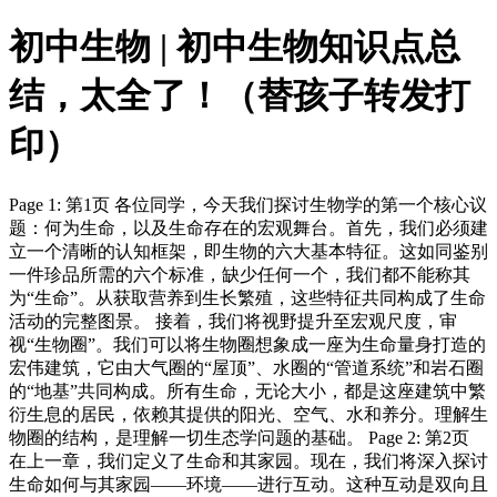
初中生物 | 初中生物知识点总
结，太全了！（替孩子转发打
印）
Page 1: 第1页 各位同学，今天我们探讨生物学的第一个核心议
题：何为生命，以及生命存在的宏观舞台。首先，我们必须建
立一个清晰的认知框架，即生物的六大基本特征。这如同鉴别
一件珍品所需的六个标准，缺少任何一个，我们都不能称其
为“生命”。从获取营养到生长繁殖，这些特征共同构成了生命
活动的完整图景。 接着，我们将视野提升至宏观尺度，审
视“生物圈”。我们可以将生物圈想象成一座为生命量身打造的
宏伟建筑，它由大气圈的“屋顶”、水圈的“管道系统”和岩石圈
的“地基”共同构成。所有生命，无论大小，都是这座建筑中繁
衍生息的居民，依赖其提供的阳光、空气、水和养分。理解生
物圈的结构，是理解一切生态学问题的基础。 Page 2: 第2页
在上一章，我们定义了生命和其家园。现在，我们将深入探讨
生命如何与其家园——环境——进行互动。这种互动是双向且