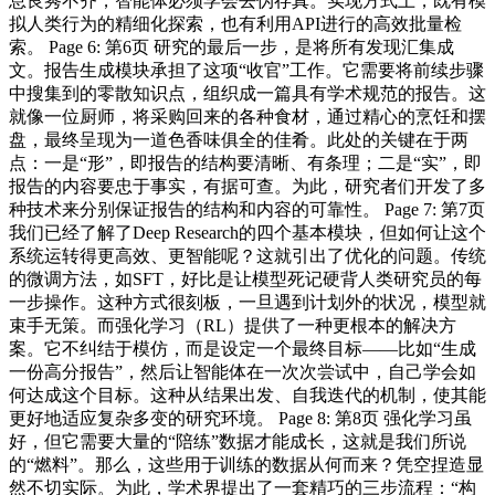
息良莠不齐，智能体必须学会去伪存真。实现方式上，既有模
拟人类行为的精细化探索，也有利用API进行的高效批量检
索。 Page 6: 第6页 研究的最后一步，是将所有发现汇集成
文。报告生成模块承担了这项“收官”工作。它需要将前续步骤
中搜集到的零散知识点，组织成一篇具有学术规范的报告。这
就像一位厨师，将采购回来的各种食材，通过精心的烹饪和摆
盘，最终呈现为一道色香味俱全的佳肴。此处的关键在于两
点：一是“形”，即报告的结构要清晰、有条理；二是“实”，即
报告的内容要忠于事实，有据可查。为此，研究者们开发了多
种技术来分别保证报告的结构和内容的可靠性。 Page 7: 第7页
我们已经了解了Deep Research的四个基本模块，但如何让这个
系统运转得更高效、更智能呢？这就引出了优化的问题。传统
的微调方法，如SFT，好比是让模型死记硬背人类研究员的每
一步操作。这种方式很刻板，一旦遇到计划外的状况，模型就
束手无策。而强化学习（RL）提供了一种更根本的解决方
案。它不纠结于模仿，而是设定一个最终目标——比如“生成
一份高分报告”，然后让智能体在一次次尝试中，自己学会如
何达成这个目标。这种从结果出发、自我迭代的机制，使其能
更好地适应复杂多变的研究环境。 Page 8: 第8页 强化学习虽
好，但它需要大量的“陪练”数据才能成长，这就是我们所说
的“燃料”。那么，这些用于训练的数据从何而来？凭空捏造显
然不切实际。为此，学术界提出了一套精巧的三步流程：“构