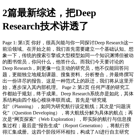
2篇最新综述，把Deep
Research技术讲透了
Page 1: 第1页 你好，很高兴能与你一同探讨Deep Research这一
前沿领域。在开始之前，我们首先需要建立一个基础认知。想
象一下，传统的搜索引擎或大型模型如同一个知识渊博但被动
的图书馆员，你问什么，他答什么。而我们今天要讨论的
Deep Research，则更像一位主动的研究员，他不仅能回答问
题，更能独立地规划课题、搜集资料、分析整合，并最终撰写
出一份详尽的报告。这是一种范式上的跃迁，我们将从这里开
始，逐步深入其内部机理。 Page 2: 第2页 任何严谨的研究工
作都始于规划，终于成果。Deep Research系统亦是如此，其体
系结构由四个核心模块串联而成。首先是“研究规
划”（Planning），如同为研究航行设定航线；其次是“问题演
化”（Question Developing），将大航线分解为具体的航点；再
次是“网页探索”（Web Exploration），即实际的航行与信息搜
集过程；最后是“报告生成”（Report Generation），将航行所
得汇集成册。这四个阶段环环相扣，构成了AI进行自主研究