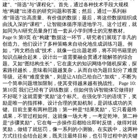
建”、“筛选”与“课程化”。首先，通过各种技术手段大规模
地“构建”出潜在的研究问题和答案；然后，通过一系列标
准“筛选”出高质量、有价值的数据；最后，将这些数据组织成
由浅入深的“课程”，让智能体循序渐进地学习。这个过程，就
如同为AI研究员量身打造一套从小学到博士的完整教材。
Page 9: 第9页 在“构建”数据这一环节，研究者们展现了非凡的
创造力。他们设计了多种策略来自动化地生成训练习题。例
如，“跨文档合成”技术，就像一位出题老师，将不同书籍里的
知识点融合起来，设计出一道需要融会贯通才能解答的综合
题。又如“图结构生长”，它在庞大的知识网络中随机探索，探
索路径越长，意味着问题越复杂，从而自动为题目划分了难度
等级。还有“难度变换”，则是让AI自己给自己“加戏”，不断为
一个简单问题增加限制，使其变得越来越有挑战性。 Page 10:
第10页 我们已经有了训练数据，但如何告诉智能体它做得好
不好呢？这就需要“奖励”这个标尺。在强化学习的语境下，奖
励是唯一的指挥棒。设计合理的奖励机制，是训练成功的关
键。目前主要有两种思路：第一种是“结果奖励”，它只看最终
成果，不管过程如何。这就像一场大考，一考定乾坤。第二种
是“步骤奖励”，它在每一步操作后都给出即时反馈，做得对就
奖励，做错了就惩罚，像一系列的小测验。在实践中，这两种
方式往往会结合起来，既关注最终目标，也引导过程中的关键