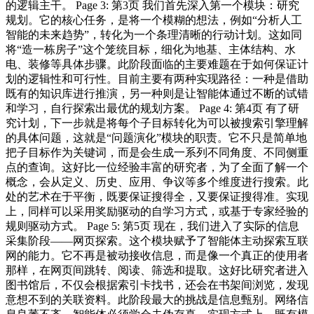
的逻辑主干。 Page 3: 第3页 我们首先深入第一个模块：研究
规划。它的核心任务，是将一个模糊的想法，例如“分析人工
智能的未来趋势”，转化为一个条理清晰的行动计划。这如同
将“造一栋房子”这个笼统目标，细化为地基、主体结构、水
电、装修等具体步骤。此阶段面临的主要难题在于如何保证计
划的逻辑性和可行性。目前主要有两种实现路径：一种是借助
既有的知识库进行推演，另一种则是让智能体通过不断的试错
和学习，自行探索出最优的规划方案。 Page 4: 第4页 有了研
究计划，下一步就是将每个子目标转化为可以被搜索引擎理解
的具体问题，这就是“问题演化”模块的职责。它不只是简单地
把子目标作为关键词，而是会生成一系列不同角度、不同侧重
点的查询。这好比一位经验丰富的研究者，为了全面了解一个
概念，会从定义、历史、应用、争议等多个维度进行搜索。此
处的艺术在于平衡，既要保证搜得全，又要保证搜得准。实现
上，同样可以采用奖励驱动的自学习方式，或基于专家经验的
规则驱动方式。 Page 5: 第5页 现在，我们进入了实际的信息
采集阶段——网页探索。这个模块赋予了智能体主动探索互联
网的能力。它不再是被动接收信息，而是像一个真正的使用者
那样，在网页间跳转、阅读、筛选和提取。这好比研究者进入
图书馆后，不仅会根据索引卡找书，还会在书架间浏览，发现
意想不到的关联资料。此阶段最大的挑战是信息甄别。网络信