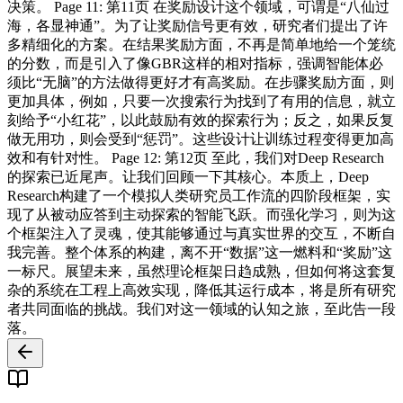
决策。 Page 11: 第11页 在奖励设计这个领域，可谓是“八仙过
海，各显神通”。为了让奖励信号更有效，研究者们提出了许
多精细化的方案。在结果奖励方面，不再是简单地给一个笼统
的分数，而是引入了像GBR这样的相对指标，强调智能体必
须比“无脑”的方法做得更好才有高奖励。在步骤奖励方面，则
更加具体，例如，只要一次搜索行为找到了有用的信息，就立
刻给予“小红花”，以此鼓励有效的探索行为；反之，如果反复
做无用功，则会受到“惩罚”。这些设计让训练过程变得更加高
效和有针对性。 Page 12: 第12页 至此，我们对Deep Research
的探索已近尾声。让我们回顾一下其核心。本质上，Deep
Research构建了一个模拟人类研究员工作流的四阶段框架，实
现了从被动应答到主动探索的智能飞跃。而强化学习，则为这
个框架注入了灵魂，使其能够通过与真实世界的交互，不断自
我完善。整个体系的构建，离不开“数据”这一燃料和“奖励”这
一标尺。展望未来，虽然理论框架日趋成熟，但如何将这套复
杂的系统在工程上高效实现，降低其运行成本，将是所有研究
者共同面临的挑战。我们对这一领域的认知之旅，至此告一段
落。