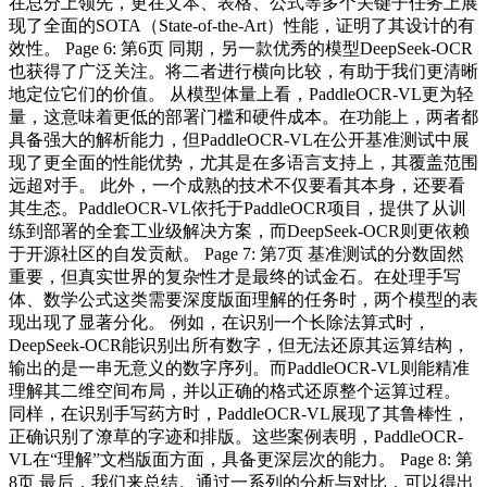
在总分上领先，更在文本、表格、公式等多个关键子任务上展
现了全面的SOTA（State-of-the-Art）性能，证明了其设计的有
效性。 Page 6: 第6页 同期，另一款优秀的模型DeepSeek-OCR
也获得了广泛关注。将二者进行横向比较，有助于我们更清晰
地定位它们的价值。 从模型体量上看，PaddleOCR-VL更为轻
量，这意味着更低的部署门槛和硬件成本。在功能上，两者都
具备强大的解析能力，但PaddleOCR-VL在公开基准测试中展
现了更全面的性能优势，尤其是在多语言支持上，其覆盖范围
远超对手。 此外，一个成熟的技术不仅要看其本身，还要看
其生态。PaddleOCR-VL依托于PaddleOCR项目，提供了从训
练到部署的全套工业级解决方案，而DeepSeek-OCR则更依赖
于开源社区的自发贡献。 Page 7: 第7页 基准测试的分数固然
重要，但真实世界的复杂性才是最终的试金石。在处理手写
体、数学公式这类需要深度版面理解的任务时，两个模型的表
现出现了显著分化。 例如，在识别一个长除法算式时，
DeepSeek-OCR能识别出所有数字，但无法还原其运算结构，
输出的是一串无意义的数字序列。而PaddleOCR-VL则能精准
理解其二维空间布局，并以正确的格式还原整个运算过程。
同样，在识别手写药方时，PaddleOCR-VL展现了其鲁棒性，
正确识别了潦草的字迹和排版。这些案例表明，PaddleOCR-
VL在“理解”文档版面方面，具备更深层次的能力。 Page 8: 第
8页 最后，我们来总结。通过一系列的分析与对比，可以得出