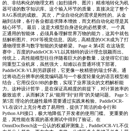
的、非结构化的物理文档（如扫描件、图片）精准地转化为机
器可读的数字知识库。这个输入环节的质量，直接决定了整个
RAG系统的成败。 其次，产业自动化的需求是刚性的。从金
融到法律，各行各业都追求降本增效，而文档自动化处理是其
核心环节。 最后，这是大模型自身进化的必然要求。一个真
正通用的智能体，必须具备理解世界万物的能力，这其中就包
括解析图片、PDF等视觉信息。因此，高精度的OCR成为了打
通物理世界与数字智能的关键桥梁。 Page 4: 第4页 在这场竞
赛中，百度的PaddleOCR-VL以其独特的设计理念脱颖而出。
传统上，高性能模型往往伴随着巨大的参数量，这使得它们如
同重型工业机床，虽然强大，却难以在普通环境下部署。
PaddleOCR-VL则另辟蹊径，它更像一枚精密的瑞士怀表。通
过将动态分辨率的视觉编码器与一个极度轻量化的语言模型相
结合，它用仅仅0.9B的参数，实现了业界顶尖的文档解析能
力。这种设计哲学，是在保证高精度的前提下，对计算效率的
极致追求，从而解决了从“能用”到“好用”的关键问题。 Page 5:
第5页 理论的优越性最终需要通过实践来检验。PaddleOCR-
VL在设计上充分考虑了易用性，提供了简洁的命令行和
Python API接口，极大地降低了开发者的使用门槛。 更重要的
是，其性能在客观的基准测试中得到了验证。在
OmniDocBench这一公认的权威评测集上，PaddleOCR-VL不仅