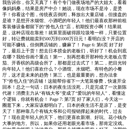
我告诉你，你又天真了！有个专门做夜场地产的大姐大，看着
像妈妈桑，结果是房产中介！她说，现在市场不是冷，是烫
手！你看这个图，传统夜店倒闭，释放出大量店铺，但接盘的
是谁？是想开水烟馆、小酒吧的年轻人！他们最喜欢那种前租
客装修设备都留下的“拎包入住”店，初期投资小啊！结果就
是，这种店现在靠抢！就算里面破得跟垃圾堆一样，只要位置
好，转让费就能卖到500万到1000万日元！看明白没？开店的
可能不赚钱，但倒腾店铺的，赚麻了！ Page 6: 第6页 好了好
了，最后上干货！想去日本捞金的老板们，听好了！机会到底
在哪？我给你画个重点！第一，别再想着开那种给大老板点雪
茄、开香槟的高级会所了，那都是过去式了！第二，把目光转
向年轻人！他们喜欢什么？小酒馆、水烟吧、有特色的小餐
厅，这才是未来的趋势！第三，也是最重要的，想办法拿
下“拎包入住”的店铺！这能帮你省下一大笔装修费，快速开业
回本！总之一句话：日本的夜生活没死，只是完成了一次新陈
代谢！消费主力从“有钱大爷”变成了“爱玩的年轻人”，看懂这
个逻辑，你就有机会！ Page 7: 第7页 好了家人们，今天这一
圈逛下来，大家应该都明白了。日本的夜生活不是凉了，是变
天了！那种靠几个有钱大爷和公司报销撑起来的时代，过去
了！现在是年轻人的天下，他们更喜欢新潮、好玩、花小钱办
大事的地方。所以，如果你还用老眼光看市场，那肯定没戏。