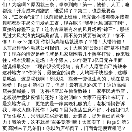
们！为啥啊？原因就三条，拳拳到肉！第一，物价、人工，嘛
都涨！开店成本蹭蹭的，谁受得了？第二，也是最要命
的，“二次会”没了！以前那帮上班族，吃完饭不接着奏乐接着
舞那都对不起公司发的工资，现在呢？“我坐地铁回家了啊”，
直接给你整不会了！连名古屋最有名的风月场所“锦三”，那些
见过大风大浪的妈妈桑都说，再不努力就要被淘汰了！惨不
惨！ Page 3: 第3页 你以为高端店就没事了？错！大错特错！
以前那种动不动就公司报销、大手大脚的“公款消费”基本绝迹
了！现在的情况是啥？就是几家店围着几个熟客打转，你来我
往，根本没新人进场！有个狠人，50年砸了2亿日元在里面，
他说得最实在：“现在没公司报销，有几个人愿意自己掏钱来
这种地方？”你算算，最便宜的消费，人均两千块起步，这哪
是喝酒，这是喝钱啊！所以说，靠老一套做生意的，现在是真
难受！ Page 4: 第4页 哎，但是！最有意思的来了！这边高端
店哭爹喊娘，另一边有些店却在偷偷数钱！一家平民烤串店，
老板说生意比疫情前还好！这说明啥？大家不是不出来玩了，
是换地方玩了！更绝的是一家卖晚礼服的店，老板悄悄告诉
我，年收入能吓死你！为啥？因为夜店生意不好，小姐姐们为
了留住客人，只能疯狂买新衣服、新装备，提升自己的竞争
力！我的天，这不就是“军备竞赛”嘛！太真实了！ Page 5: 第5
页 高潮来了兄弟们！你以为店都倒了，门面肯定便宜租吧？