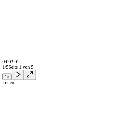
0:00
3:01
1/5
Seite 1 von 5
1
×
Teilen