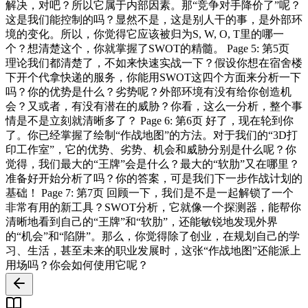
解决，对吧？所以它属于内部因素。那“竞争对手降价了”呢？
这是我们能控制的吗？显然不是，这是别人干的事，是外部环
境的变化。所以，你觉得它应该被归为S, W, O, T里的哪一
个？想清楚这个，你就掌握了SWOT的精髓。 Page 5: 第5页
理论我们都清楚了，不如来快速实战一下？假设你想在宿舍楼
下开个代拿快递的服务，你能用SWOT这四个方面来分析一下
吗？你的优势是什么？劣势呢？外部环境有没有给你创造机
会？又或者，有没有潜在的威胁？你看，这么一分析，整个事
情是不是立刻就清晰多了？ Page 6: 第6页 好了，现在轮到你
了。你已经掌握了绘制“作战地图”的方法。对于我们的“3D打
印工作室”，它的优势、劣势、机会和威胁分别是什么呢？你
觉得，我们最大的“王牌”会是什么？最大的“软肋”又在哪里？
准备好开始分析了吗？你的答案，可是我们下一步作战计划的
基础！ Page 7: 第7页 回顾一下，我们是不是一起解锁了一个
非常有用的新工具？SWOT分析，它就像一个探测器，能帮你
清晰地看到自己的“王牌”和“软肋”，还能敏锐地发现外界
的“机会”和“陷阱”。那么，你觉得除了创业，在规划自己的学
习、生活，甚至未来的职业发展时，这张“作战地图”还能派上
用场吗？你会如何使用它呢？