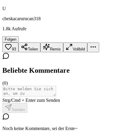
U
cheskacarurucan318
1.8k
Aufrufe
Folgen
93
Teilen
Remix
Vollbild
Beliebte Kommentare
(
0
)
Strg/Cmd + Enter zum Senden
Senden
Noch keine Kommentare, sei der Erste~