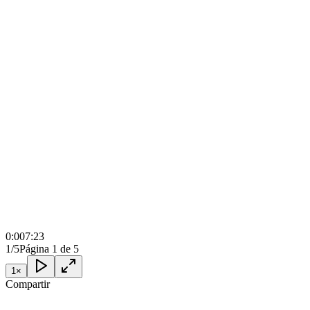
0:00
7:23
1/5
Página 1 de 5
1
×
Compartir