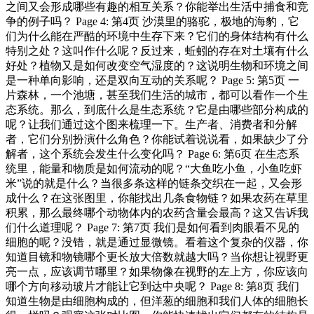
之间又会形成哪些有趣的相互关系？你能举出生活中捕食和竞
争的例子吗？ Page 4: 第4页 沙漠里的骆驼，极地的海豹，它
们为什么能在严酷的环境中生存下来？它们的身体结构有什么
特别之处？这叫作什么呢？反过来，蚯蚓的存在对土壤有什么
好处？植物又是如何改变空气湿度的？这说明生物和环境之间
是一种单向影响，还是双向互动的关系呢？ Page 5: 第5页 一
片森林，一个池塘，甚至我们生活的城市，都可以看作一个生
态系统。那么，到底什么是生态系统？它是由哪些部分构成的
呢？让我们通过这个图来梳理一下。生产者、消费者和分解
者，它们分别扮演什么角色？你能试着说说看，如果缺少了分
解者，这个系统会发生什么变化吗？ Page 6: 第6页 在生态系
统里，能量和物质是如何流动的呢？“大鱼吃小鱼，小鱼吃虾
米”说的就是什么？当很多条这样的链条交织在一起，又会形
成什么？在这张图里，你能找出几条食物链？如果农药在草里
积累，那么最终哪个动物体内的农药含量会最高？这又告诉我
们什么道理呢？ Page 7: 第7页 我们是如何看到肉眼看不见的
细胞的呢？没错，就是通过显微镜。看着这个复杂的仪器，你
知道目镜和物镜哪个更长放大倍数就越大吗？当你想让视野更
亮一点，应该调节哪里？如果物像在视野的左上方，你应该向
哪个方向移动玻片才能让它到达中央呢？ Page 8: 第8页 我们
知道生物是由细胞构成的，但洋葱的细胞和我们人体的细胞长