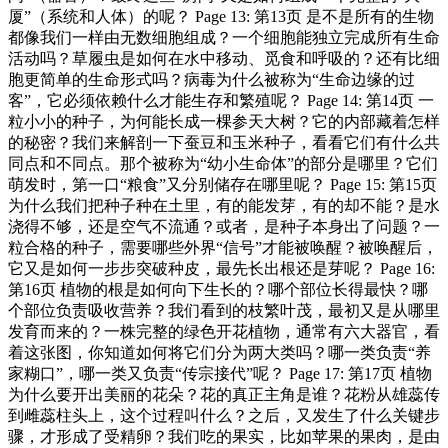
厦”（系统和人体）的呢？ Page 13: 第13页 是不是所有的生物
都像我们一样由无数细胞组成？一个细胞能独立完成所有生命
活动吗？草履虫是如何在水中移动、觅食和呼吸的？还有比细
胞更简单的生命形式吗？病毒为什么被称为“生命边缘的过
客”，它必须依赖什么才能生存和繁殖呢？ Page 14: 第14页 一
粒小小的种子，为何能长成一棵参天大树？它的内部藏着怎样
的秘密？我们来解剖一下蚕豆和玉米种子，看看它们有什么共
同点和不同点。那个被称为“幼小生命体”的部分是哪里？它们
萌发时，第一口“粮食”又分别储存在哪里呢？ Page 15: 第15页
为什么我们把种子种在土里，有的能发芽，有的却不能？是水
浇得不够，还是空气不流通？或者，是种子本身出了问题？一
粒合格的种子，需要哪些外界“信号”才能被唤醒？被唤醒后，
它又是如何一步步突破种皮，最先长出根还是芽呢？ Page 16:
第16页 植物的根是如何向下生长的？哪个部位长得最快？哪
个部位负责吸收营养？我们看到的枝繁叶茂，最初又是从哪里
发育而来的？一株完整的绿色开花植物，通常有六大器官，看
着这张图，你知道如何将它们分为两大类吗？哪一类负责“养
家糊口”，哪一类又负责“传宗接代”呢？ Page 17: 第17页 植物
为什么要开出美丽的花朵？花的真正主角是谁？花粉从雄蕊传
到雌蕊柱头上，这个过程叫什么？之后，又发生了什么关键步
骤，才形成了受精卵？我们吃的果实，比如苹果的果肉，是由