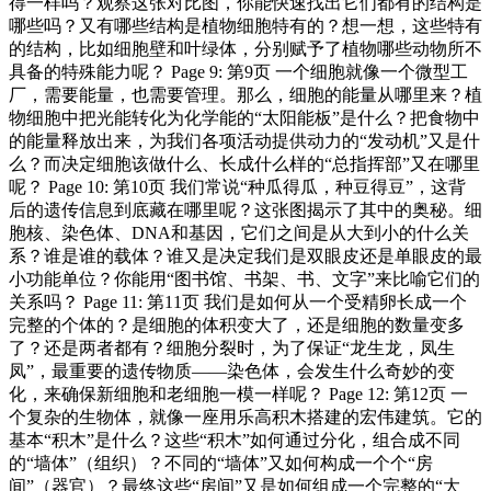
得一样吗？观察这张对比图，你能快速找出它们都有的结构是
哪些吗？又有哪些结构是植物细胞特有的？想一想，这些特有
的结构，比如细胞壁和叶绿体，分别赋予了植物哪些动物所不
具备的特殊能力呢？ Page 9: 第9页 一个细胞就像一个微型工
厂，需要能量，也需要管理。那么，细胞的能量从哪里来？植
物细胞中把光能转化为化学能的“太阳能板”是什么？把食物中
的能量释放出来，为我们各项活动提供动力的“发动机”又是什
么？而决定细胞该做什么、长成什么样的“总指挥部”又在哪里
呢？ Page 10: 第10页 我们常说“种瓜得瓜，种豆得豆”，这背
后的遗传信息到底藏在哪里呢？这张图揭示了其中的奥秘。细
胞核、染色体、DNA和基因，它们之间是从大到小的什么关
系？谁是谁的载体？谁又是决定我们是双眼皮还是单眼皮的最
小功能单位？你能用“图书馆、书架、书、文字”来比喻它们的
关系吗？ Page 11: 第11页 我们是如何从一个受精卵长成一个
完整的个体的？是细胞的体积变大了，还是细胞的数量变多
了？还是两者都有？细胞分裂时，为了保证“龙生龙，凤生
凤”，最重要的遗传物质——染色体，会发生什么奇妙的变
化，来确保新细胞和老细胞一模一样呢？ Page 12: 第12页 一
个复杂的生物体，就像一座用乐高积木搭建的宏伟建筑。它的
基本“积木”是什么？这些“积木”如何通过分化，组合成不同
的“墙体”（组织）？不同的“墙体”又如何构成一个个“房
间”（器官）？最终这些“房间”又是如何组成一个完整的“大