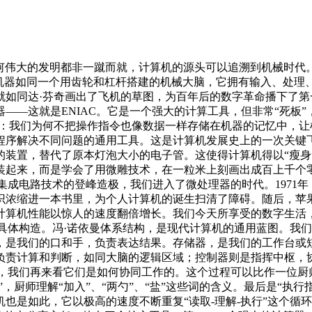
知识。任何伟大的发明都非一蹴而就，计算机的源头可以追溯到机械时
台机器如同一个用齿轮和杠杆搭建的机械大脑，它拥有输入、处理
达·芬奇画出了飞机的草图，为百年后的数字革命播下了第一颗种子
——这就是ENIAC。它是一个强大的计算工具，但非常“死板
：我们为何不把操作指令也像数据一样存储在机器的记忆中，让
解决不同问题的通用工具。这是计算机发展史上的一次关键飞跃。 P
装置，替代了原本灯泡大小的电子管。这使得计算机得以“瘦身
装起来，而是学会了用微雕技术，在一粒米上刻画出成百上千个
页 随着集成电路技术的登峰造极，我们进入了微处理器的时代。197
浓缩进一本书里，为个人计算机的诞生扫清了障碍。随后，苹果和
机性能以惊人的速度翻倍增长。我们今天所享受的数字生活，正是站在
其具体构造。冯·诺依曼体系结构，是现代计算机的通用蓝图。我
，是我们的口和手，负责表达结果。存储器，是我们的工作台或
器负责计算和判断，如同大脑的逻辑区域；控制器则是指挥中枢，
五大部件，我们再来看它们是如何协同工作的。这个过程可以比作一
”，厨师理解“加入”、“两勺”、“盐”这些词的含义。最后是“执
如此，它以极高的速度不断重复“读取-理解-执行”这个循环，从而