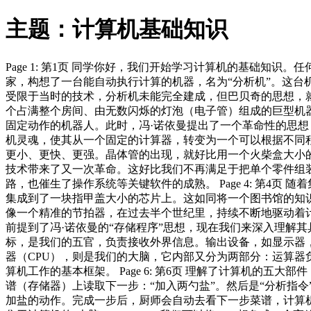
主题：计算机基础知识
Page 1: 第1页 同学你好，我们开始学习计算机的基础
家，构想了一台能自动执行计算的机器，名为“分析机”。这
受限于当时的技术，分析机未能完全建成，但巴贝奇的思想，就如同
个占满整个房间、由无数闪烁的灯泡（电子管）组成的巨型机器
固定动作的机器人。此时，冯·诺依曼提出了一个革命性的思想
机灵魂，使其从一个固定的计算器，转变为一个可以根据不同程序
更小、更快、更强。晶体管的出现，就好比用一个火柴盒大小的
技术带来了又一次革命。这好比我们不再满足于把单个零件组
路，也催生了操作系统等关键软件的成熟。 Page 4: 第4
集成到了一块指甲盖大小的芯片上。这如同将一个图书馆的知识
像一个精准的节拍器，在过去半个世纪里，持续不断地驱动着计算
前提到了冯·诺依曼的“存储程序”思想，现在我们来深入理解
标，是我们的五官，负责接收外界信息。输出设备，如显示器
器（CPU），则是我们的大脑，它内部又分为两部分：运算
算机工作的基本框架。 Page 6: 第6页 理解了计算机的
谱（存储器）上读取下一步：“加入两勺盐”。然后是“分析指令
加盐的动作。完成一步后，厨师会自动去看下一步菜谱，计算机也是