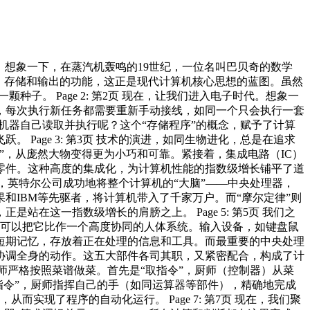
代。想象一下，在蒸汽机轰鸣的19世纪，一位名叫巴贝奇的数学
、存储和输出的功能，这正是现代计算机核心思想的蓝图。虽然
。 Page 2: 第2页 现在，让我们进入电子时代。想象一
”，每次执行新任务都需要重新手动接线，如同一个只会执行一套
机器自己读取并执行呢？这个“存储程序”的概念，赋予了计算
age 3: 第3页 技术的演进，如同生物进化，总是在追求
”，从庞然大物变得更为小巧和可靠。紧接着，集成电路（IC）
零件。这种高度的集成化，为计算机性能的指数级增长铺平了道
1年，英特尔公司成功地将整个计算机的“大脑”——中央处理器，
IBM等先驱者，将计算机带入了千家万户。而“摩尔定律”则
这一指数级增长的肩膀之上。 Page 5: 第5页 我们之
们可以把它比作一个高度协同的人体系统。输入设备，如键盘鼠
短期记忆，存放着正在处理的信息和工具。而最重要的中央处理
协调全身的动作。这五大部件各司其职，又紧密配合，构成了计
位厨师严格按照菜谱做菜。首先是“取指令”，厨师（控制器）从菜
行指令”，厨师指挥自己的手（如同运算器等部件），精确地完成
实现了程序的自动化运行。 Page 7: 第7页 现在，我们聚