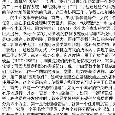
焦于计算机的“大脑”——CPU。我们可以将CPU想象成一个
第二，一个指挥系统，即“控制单元（CU）”，他通过这个系
的任务地址等最紧急的信息。这三者协同工作，使得CPU能够快速、
工厂的生产效率来做比喻。首先，“主频”就像是每个工人的工
任务，这在多任务处理时优势巨大。再次，“线程数”是一种技
的一个小工具箱。因为主内存（RAM）这个大仓库离得太远
巨大提升。 Page 9: 第9页 计算机的存储系统设计得非
是CPU缓存，速度稍慢，容量稍大。再往下是我们熟知的内
储，容量近乎无限，但访问速度受网络限制。这种分层结构，
（硬盘）。通过这种方式，计算机在有限的成本内，实现了最优的整
的工作记忆区，或者一张办公桌。它速度快，用于存放当前正
硬盘（HDD和SSD），则像是我们的长期记忆或文件柜。它
较慢；而固态硬盘则没有机械部分，像一个由无数小格子组成的电子
们可以把它比作一个国家的法律、交通、电力等基础设施。你虽
源。第二类是“应用软件”，这就像是建立在基础设施之上的各
使用硬件。这个分层结构，使得用户和开发者可以专注于自己的任务
责。首先，它是一个“资源管理器”，如同一个国家的中央政府
有序地运行。其次，它是一个“抽象接口”，如同一个翻译官或
样，程序员在开发软件时，就不需要懂得所有硬件的底层原理，只需
分为四个方面。第一是“处理器管理”，就像一个任务调度官，
管理”，它像一个图书馆管理员，为每个程序分配独立的书架（
打开一本比所有书架加起来还厚的书。第三是“文件管理”，它