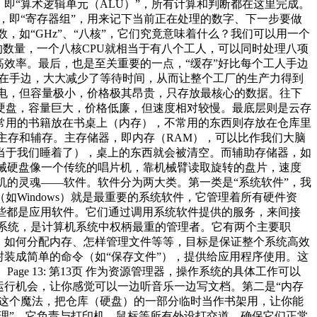
，即“算术逻辑单元（ALU）”，所有计算和判断都在这里完成。
，即“寄存器组”，用来记下当前正在处理的数字、下一步要做
参数，如“GHz”、“八核”，它们究竟意味着什么？我们可以用一个
的数量，一个八核CPU就相当于有八个工人，可以同时处理八项
效率。最后，也是至关重要的一点，“缓存”好比每个工人手边
放在手边，大大减少了等待时间，从而让整个工厂的生产力得到
快如闪电，但容量极小，价格极其昂贵，只存放最核心的数据。往下
硬盘，容量巨大，价格低廉，但速度相对较慢。最底层则是云存
常用的书籍放在书桌上（内存），不常用的东西则存放在仓库里
关注主存和辅存。主存储器，即内存（RAM），可以比作我们大脑
当于我们睡着了），桌上的东西就会被清空。而辅助存储器，如
机械硬盘像一个传统的唱片机，靠机械臂读取旋转的盘片，速度
计算机的灵魂——软件。软件分为两大类。第一类是“系统软件”，我
Windows）就是最重要的系统软件，它管理着所有硬件资
这些都是应用软件。它们通过调用系统软件提供的服务，来间接
 操作系统，是计算机系统中权柄最重的管理者。它有两个主要职
U、如何分配内存、怎样管理文件等等，目标是保证整个系统高效
装成简单的命令（如“保存文件”），提供给应用程序使用。这
e 13: 第13页 作为资源管理器，操作系统的具体工作可以
运行机会，让你感觉可以一边听音乐一边写文档。第二是“内存
”这个魔法，把仓库（硬盘）的一部分临时当作书架用，让你能
理”，它负责与打印机、鼠标等所有外设打交道，确保它们正常