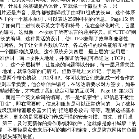
非常物理。计算机的基础是晶体管，它就像一个微型开关，只
图片还是声音，最终都被翻译成了由0和1组成的长串。这个体系
的一个基本单词，可以表达256种不同的信息。 Page 15: 第
它规定了如何用二进制表示英文字母和符号，但在全球化时代，它显
的编号。这就像一本收录了所有语言的通用字典。而“UTF-8”则
长的编码。这种灵活的设计，使UTF-8兼顾了效率和兼容性，
计算机网络。为了让全世界数以亿计、各式各样的设备能够互相“听
作一个国际物流系统。这个系统分为四层：最上层的“应用层”，
标准信封，写上收件人地址，并保证信件能可靠送达（TCP）。
网络）。这个分层模型，让复杂的问题得以分解，每一层只需关注
设备的唯一地址，就像你家的门牌号。但数字地址太难记，于是有
接下来是两个核心协议，TCP和IP。你可以把它们想象成一对合作的
差则非常负责，他会给信件编号，在送达后要求对方签收，如果
合，才构成了我们稳定可靠的互联网。 Page 18: 第18页
局，而是三个英文单词的缩写。第一是“机密性”，即信息不被泄
用性”，即在需要时，信息和服务是可以正常访问的。为了破坏
圾流量堵塞服务器大门的“拒绝服务攻击”等等。理解这些基本
高深的技术，更多的是需要我们养成严谨的安全习惯。首先，使用强
。第三，及时更新你的操作系统和软件，这就像是修补城墙上的
惕，不要轻易点击来历不明的邮件和链接，这是防范网络钓鱼最
将损失降到最低。