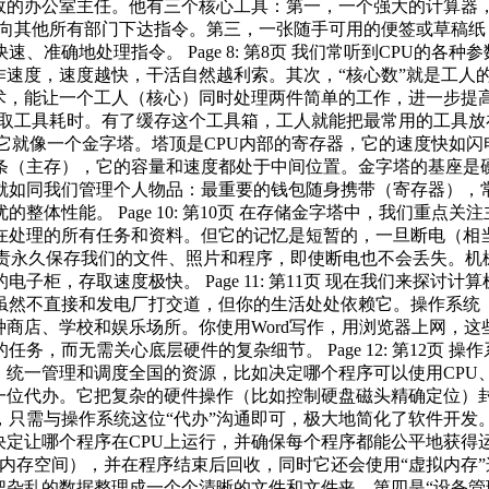
高效的办公室主任。他有三个核心工具：第一，一个强大的计算器
统向其他所有部门下达指令。第三，一张随手可用的便签或草稿纸
准确地处理指令。 Page 8: 第8页 我们常听到CPU的各种
作速度，速度越快，干活自然越利索。其次，“核心数”就是工人
术，能让一个工人（核心）同时处理两件简单的工作，进一步提高
，取工具耗时。有了缓存这个工具箱，工人就能把最常用的工具
常巧妙，它就像一个金字塔。塔顶是CPU内部的寄存器，它的速度
存条（主存），它的容量和速度都处于中间位置。金字塔的基座是
就如同我们管理个人物品：最重要的钱包随身携带（寄存器），
体性能。 Page 10: 第10页 在存储金字塔中，我们重点
在处理的所有任务和资料。但它的记忆是短暂的，一旦断电（相
负责永久保存我们的文件、照片和程序，即使断电也不会丢失。
柜，存取速度极快。 Page 11: 第11页 现在我们来探讨
然不直接和发电厂打交道，但你的生活处处依赖它。操作系统（如
种商店、学校和娱乐场所。你使用Word写作，用浏览器上网，
，而无需关心底层硬件的复杂细节。 Page 12: 第12页
，统一管理和调度全国的资源，比如决定哪个程序可以使用CP
一位代办。它把复杂的硬件操作（比如控制硬盘磁头精确定位）封
与操作系统这位“代办”沟通即可，极大地简化了软件开发。 Pag
决定让哪个程序在CPU上运行，并确保每个程序都能公平地获得
内存空间），并在程序结束后回收，同时它还会使用“虚拟内存
把杂乱的数据整理成一个个清晰的文件和文件夹。第四是“设备管