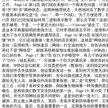
工作。 Page 14: 第14页 我们现在来探讨一个根本性
有“开”和“关”两种状态。这两种物理状态，天然地对应了数
中最基本的单位是“位（bit）”，即一个0或1。为了方便处理，我
15页 我们已经知道如何用二进制表示数字，那么文字呢？这就
然不够用。于是，一个更宏大的计划——“Unicode”诞生了
是这本字典最聪明的查阅方法。它对常用的英文字符，使用和AS
成为了当今互联网世界的通用语言。 Page 16: 第16页
懂”对方，它们必须遵循一套共同的语言规则，这就是“网络协议
是你（应用程序）和快递员（网络）打交道的地方，你告诉他要
再往下是“网络层”，邮政系统根据地址规划最佳路线（IP路
自己的任务。 Page 17: 第17页 在TCP/IP模型中
了“DNS（域名系统）”，它就像一个巨大的通讯录，能把你好记的
邮差。IP协议这位邮差，只负责把信件（数据包）送到指定的
发现信件丢失或损坏，他会重新发送一份，直到对方完整无误地收到所
当我们享受数字世界的便利时，安全问题也随之而来。信息安全
露给无关人员，就像信件内容需要保密。第二是“完整性”，即
这三点，出现了各种安全威胁，例如像生物病毒一样传播的恶意
概念，是构筑我们数字安全防线的第一步。 Page 19: 第
密码，并为不同网站设置不同密码，这是你的第一道大门。其
漏洞，防止敌人乘虚而入。第四，安装并更新防病毒软件，它
有效的方法。最后，也是最重要的一点，定期备份你的重要数