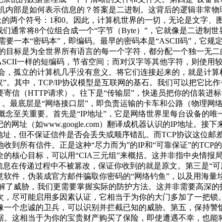
问题：计算机内部是如何表示信息的？答案是二进制。这背后的逻辑
学上的两个符号：1和0。因此，计算机世界的一切，无论是文字、
们通常将8个位组合成一个“字节（Byte）”，它就像是二进制世界里
需要一本“密码本”，即编码。最早的密码本是“ASCII码”，
。它的目标是为全世界所有语言的每一个字符，都分配一个独一无二
CII一样的短编码，节省空间；而对汉字等其他字符，则使用较
 在现代社会，孤立的计算机几乎没有意义。将它们连接起来的，就是
”。其中，TCP/IP协议模型是互联网的基石。我们可以把它比
寄信（HTTP请求）。往下是“传输层”，快递员把你的信装进
由）。最底层是“网络接口层”，即负责运输的卡车和公路（物理
，有几个协议和概念至关重要。首先是“IP地址”，它是网络世界里每台
网址（如www.google.com）翻译成机器认识的IP地址。
地址，但不保证信件是否会丢失或顺序错乱。而TCP协议这位邮
有信件。正是这种“尽力而为”的IP和“可靠保证”的TCP的精妙配
的核心目标，可以用“CIA三元组”来概括。这并非指中央情报
信息在传递过程中不被篡改，保证你收到的就是原文。第三是“可
软件，伪装成官方邮件骗取你密码的“网络钓鱼”，以及用海量垃
19页 了解了威胁，我们更需要掌握实际的防护方法。这并非需要
次，尽可能启用多因素认证，它相当于为你的大门多加了一把锁
像一个忠诚的卫兵，可以识别并拦截已知的威胁。第五，保持警
据。这相当于为你的宝贵财产购买了保险，即使遭遇不幸，也能