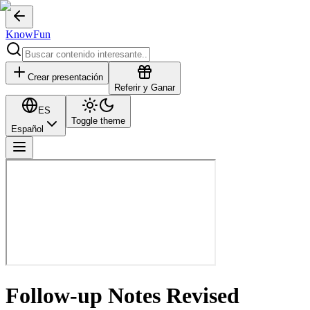
KnowFun
Crear presentación
Referir y Ganar
ES
Toggle theme
Español
Follow-up Notes Revised