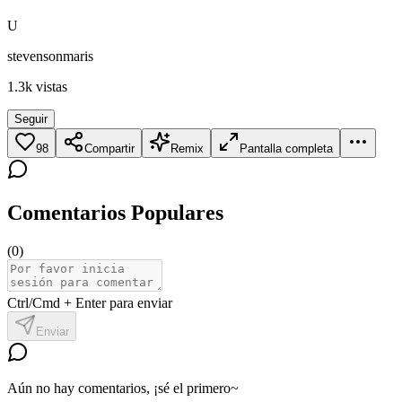
U
stevensonmaris
1.3k
vistas
Seguir
98
Compartir
Remix
Pantalla completa
Comentarios Populares
(
0
)
Ctrl/Cmd + Enter para enviar
Enviar
Aún no hay comentarios, ¡sé el primero~