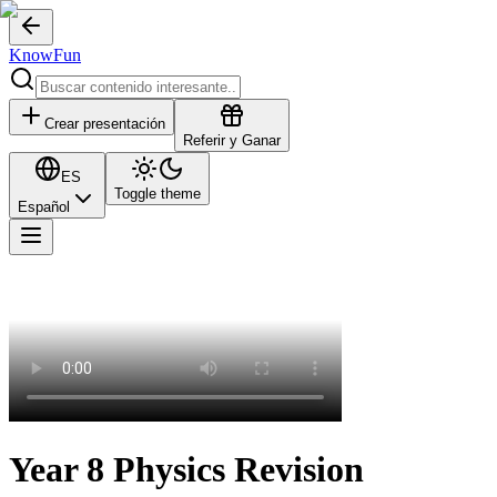
KnowFun
Crear presentación
Referir y Ganar
ES
Toggle theme
Español
Year 8 Physics Revision