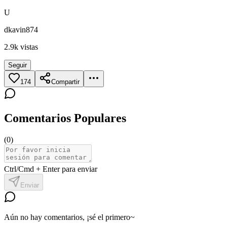
U
dkavin874
2.9k
vistas
Seguir
174
Compartir
Comentarios Populares
(
0
)
Ctrl/Cmd + Enter para enviar
Enviar
Aún no hay comentarios, ¡sé el primero~