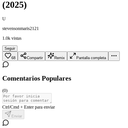
(2025)
U
stevensonmaris2121
1.0k
vistas
Seguir
68
Compartir
Remix
Pantalla completa
Comentarios Populares
(
0
)
Ctrl/Cmd + Enter para enviar
Enviar