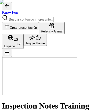
KnowFun
Crear presentación
Referir y Ganar
ES
Toggle theme
Español
Inspection Notes Training