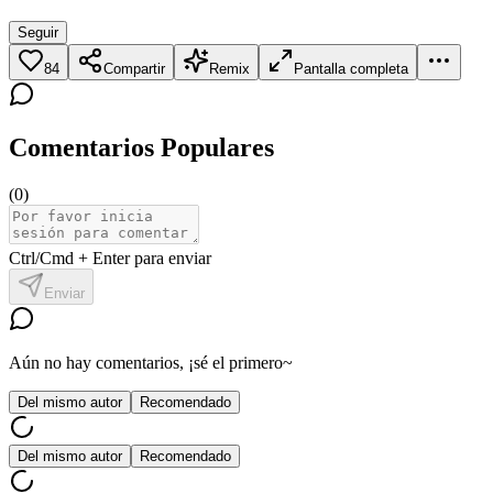
Seguir
84
Compartir
Remix
Pantalla completa
Comentarios Populares
(
0
)
Ctrl/Cmd + Enter para enviar
Enviar
Aún no hay comentarios, ¡sé el primero~
Del mismo autor
Recomendado
Del mismo autor
Recomendado