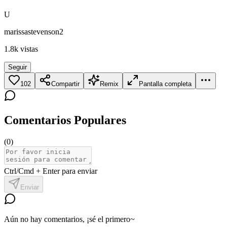
U
marissastevenson2
1.8k
vistas
Seguir
102
Compartir
Remix
Pantalla completa
Comentarios Populares
(
0
)
Ctrl/Cmd + Enter para enviar
Enviar
Aún no hay comentarios, ¡sé el primero~