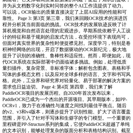
并为从文档数字化到实时问答的整个AI工作流提供了动力。
可以说，OCR输出的质量直接决定了上层AI应用的性能和可
靠性。 Page 3: 第3页 第三章，我们来回顾OCR技术的演进历
程并分析其当前面临的挑战。OCR技术的发展轨迹反映了计
算机视觉和自然语言处理的宏观进步。早期系统依赖于人工设
计的特征和基于规则的启发式方法，在受控环境下表现尚可，
但面对真实世界的复杂性时便捉襟见肘。深度学习，特别是卷
积神经网络的出现，开启了数据驱动的OCR新纪元，极大地
提升了识别的准确性、鲁棒性和适应性。然而，即便如此，现
代OCR系统在实际部署中仍面临诸多挑战。例如，处理低质
量扫描件、复杂背景、非标准字体；解析包含图表、表格和手
写体的多模态文档；以及应对全球多样的语言、文字和书写风
格。此外，工业界和研究界对轻量化、易于部署的解决方案的
需求也日益迫切。 Page 4: 第4页 第四章，我们来了解
PaddleOCR项目的发展历程。自2020年首次发布以来，
PaddleOCR已成为一个杰出的开源项目。其早期版本，如PP-
OCRv1，致力于在准确性与速度之间找到最佳平衡点。随后
的v2、v3和v4版本，则逐步提升了识别性能、扩大了语言覆盖
范围，并引入了针对手写体和生僻字的专门模型。一个重要的
里程碑是PP-Structure系列的集成，它使PaddleOCR超越了单纯
的文本识别，能够处理复杂的版面分析和表格结构识别。截至