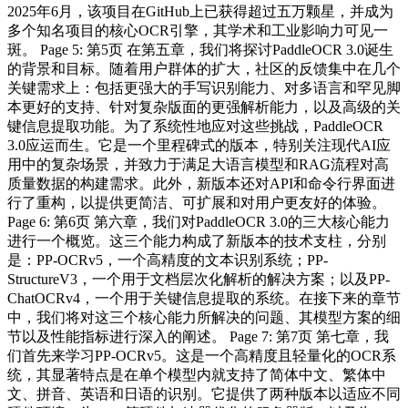
2025年6月，该项目在GitHub上已获得超过五万颗星，并成为
多个知名项目的核心OCR引擎，其学术和工业影响力可见一
斑。 Page 5: 第5页 在第五章，我们将探讨PaddleOCR 3.0诞生
的背景和目标。随着用户群体的扩大，社区的反馈集中在几个
关键需求上：包括更强大的手写识别能力、对多语言和罕见脚
本更好的支持、针对复杂版面的更强解析能力，以及高级的关
键信息提取功能。为了系统性地应对这些挑战，PaddleOCR
3.0应运而生。它是一个里程碑式的版本，特别关注现代AI应
用中的复杂场景，并致力于满足大语言模型和RAG流程对高
质量数据的构建需求。此外，新版本还对API和命令行界面进
行了重构，以提供更简洁、可扩展和对用户更友好的体验。
Page 6: 第6页 第六章，我们对PaddleOCR 3.0的三大核心能力
进行一个概览。这三个能力构成了新版本的技术支柱，分别
是：PP-OCRv5，一个高精度的文本识别系统；PP-
StructureV3，一个用于文档层次化解析的解决方案；以及PP-
ChatOCRv4，一个用于关键信息提取的系统。在接下来的章节
中，我们将对这三个核心能力所解决的问题、其模型方案的细
节以及性能指标进行深入的阐述。 Page 7: 第7页 第七章，我
们首先来学习PP-OCRv5。这是一个高精度且轻量化的OCR系
统，其显著特点是在单个模型内就支持了简体中文、繁体中
文、拼音、英语和日语的识别。它提供了两种版本以适应不同