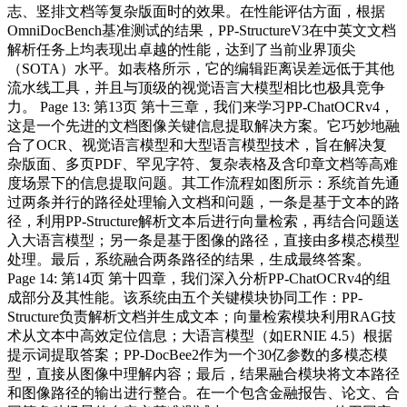
志、竖排文档等复杂版面时的效果。在性能评估方面，根据
OmniDocBench基准测试的结果，PP-StructureV3在中英文文档
解析任务上均表现出卓越的性能，达到了当前业界顶尖
（SOTA）水平。如表格所示，它的编辑距离误差远低于其他
流水线工具，并且与顶级的视觉语言大模型相比也极具竞争
力。 Page 13: 第13页 第十三章，我们来学习PP-ChatOCRv4，
这是一个先进的文档图像关键信息提取解决方案。它巧妙地融
合了OCR、视觉语言模型和大型语言模型技术，旨在解决复
杂版面、多页PDF、罕见字符、复杂表格及含印章文档等高难
度场景下的信息提取问题。其工作流程如图所示：系统首先通
过两条并行的路径处理输入文档和问题，一条是基于文本的路
径，利用PP-Structure解析文本后进行向量检索，再结合问题送
入大语言模型；另一条是基于图像的路径，直接由多模态模型
处理。最后，系统融合两条路径的结果，生成最终答案。
Page 14: 第14页 第十四章，我们深入分析PP-ChatOCRv4的组
成部分及其性能。该系统由五个关键模块协同工作：PP-
Structure负责解析文档并生成文本；向量检索模块利用RAG技
术从文本中高效定位信息；大语言模型（如ERNIE 4.5）根据
提示词提取答案；PP-DocBee2作为一个30亿参数的多模态模
型，直接从图像中理解内容；最后，结果融合模块将文本路径
和图像路径的输出进行整合。在一个包含金融报告、论文、合