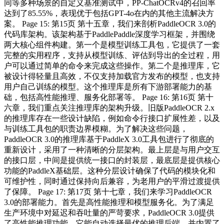
同等多种场景的自定义基准测试中，PP-ChatOCRv4的召回率
达到了85.55%，表现优于包括GPT-4o在内的其他主流解决方
案。 Page 15: 第15页 第十五章，我们来剖析PaddleOCR 3.0的
代码库架构。该架构基于PaddlePaddle深度学习框架，并围绕
两大核心组件构建。第一个是模型训练工具包，它提供了一套
完整的实用程序，支持从模型训练、评估到导出的全过程，用
户可以通过简单的命令来完成这些操作。第二个是推理库，它
被设计得轻量且高效，不仅支持加载官方发布的模型，也支持
用户自己训练的模型。这个推理库是所有下游部署能力的基
础，包括高性能推理、服务化部署等。 Page 16: 第16页 第十
六章，我们重点关注推理库的架构升级。旧版PaddleOCR 2.x
的推理库存在一些设计缺陷，例如命令行接口扩展性差，以及
与训练工具包的职责边界模糊。为了解决这些问题，
PaddleOCR 3.0的推理库基于PaddleX 3.0工具包进行了彻底的
重新设计，采用了一种清晰的分层架构。最上层是与用户交互
的接口层，中间是提供统一接口的封装层，最底层是提供核心
功能的PaddleX基础层。这种分层设计确保了代码的模块化和
可维护性，同时通过保持向后兼容，为老用户的平滑过渡提供
了保障。 Page 17: 第17页 第十七章，我们来学习PaddleOCR
3.0的部署能力。首先是高性能推理和模型服务化。为了满足
生产环境中对延迟和吞吐量的严苛要求，PaddleOCR 3.0提供
了高性能推理功能。它能自动选择最优的推理后端，并内置了