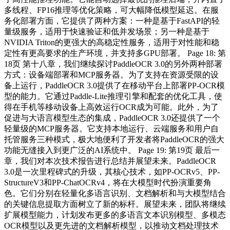
多线程、FP16推理等优化策略，可大幅降低模型延迟。在服
务化部署方面，它提供了两种方案：一种是基于FastAPI的轻
量级服务，适用于快速验证和低并发场景；另一种是基于
NVIDIA Triton的更强大的高稳定性服务，适用于对性能和稳
定性有更高要求的生产环境，并支持多GPU部署。 Page 18: 第
18页 第十八章，我们继续探讨PaddleOCR 3.0的另外两种部署
方式：设备端部署和MCP服务器。为了支持在资源受限的设
备上运行，PaddleOCR 3.0提供了在移动平台上部署PP-OCR模
型的能力。它通过Paddle-Lite推理引擎和配套的优化工具，使
得在手机等移动设备上高效运行OCR成为可能。此外，为了
促进与大语言模型生态的集成，PaddleOCR 3.0还提供了一个
轻量级的MCP服务器。它支持本地运行、云端服务和用户自
托管服务三种模式，极大地便利了开发者将PaddleOCR的强大
功能无缝接入到更广泛的AI系统中。 Page 19: 第19页 最后一
章，我们对本次技术报告进行总结并展望未来。PaddleOCR
3.0是一次里程碑式的升级，其核心技术，如PP-OCRv5、PP-
StructureV3和PP-ChatOCRv4，将在大模型时代扮演重要角
色。它们分别在轻量化多语言识别、文档解析和与大模型结合
的关键信息提取方面树立了新的标杆。展望未来，团队将继续
扩展模型能力，计划发布更多的多语言文本识别模型、多模态
OCR模型以及更先进的文档解析模型，以推动文档处理技术