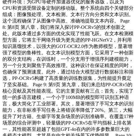
硬件环境：为GPU等硬件加速器优化的服务器版，以及为
CPU和资源受限设备定制的移动版。整个系统由四个关键部分
组成：图像预处理、文本检测、文本行方向分类和文本识别。
这个流程确保了从图像中高效、准确地提取文本内容。 Page
8: 第8页 第八章，我们将深入探讨PP-OCRv5的技术创新之
处。此版本通过多方面的优化实现了性能飞跃。在文本检测模
型方面，它将主干网络升级为更先进的PP-HGNetV2，并利用
知识蒸馏技术，以强大的GOT-OCR2.0作为教师模型，显著增
强了模型的鲁棒性。在文本识别模型方面，它采用了一种创新
的双分支结构，在训练时，一个分支用于增强序列建模能力，
另一个分支则聚焦于高效推理。这种设计在保证精度的同时，
也确保了预测速度。此外，通过结合大模型进行数据标注和筛
选，PP-OCRv5构建了高质量的训练数据集，为性能提升奠定
了坚实基础。 Page 9: 第9页 第九章，我们来总结PP-OCRv5的
核心贡献及其性能表现。它的主要贡献有三点：首先，实现了
统一的多语言建模，一个小于100MB的模型即可识别五种语
言，极大简化了工业部署。其次，显著增强了手写文本的识别
能力，在非标准手写任务上将错误率降低了26%。第三，大幅
提升了对古籍、生僻字等复杂场景的识别准确率。在覆盖17种
场景的综合评测中，轻量级的PP-OCRv5在平均指标上排名第
一，其性能甚至超越了包括GPT-4o在内的许多参数量巨大的
多模态大模型，尤其是在中文相关场景下优势明显。 Page 10: