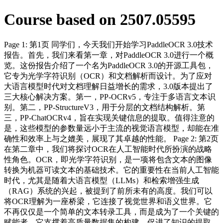
Course based on 2507.05595
Page 1: 第1页 同学们，今天我们开始学习PaddleOCR 3.0技术
报告。首先，我们来看第一章，对PaddleOCR 3.0进行一个概
览。这份报告介绍了一个名为PaddleOCR 3.0的开源工具包，
它专为光学字符识别（OCR）和文档解析而设计。为了应对
大语言模型时代对文档理解日益增长的需求，3.0版本提出了
三大核心解决方案。第一，PP-OCRv5，专注于多语言文本识
别。第二，PP-StructureV3，用于分层的文档结构解析。第
三，PP-ChatOCRv4，旨在实现关键信息的提取。值得注意的
是，这些模型的参数量远小于主流的视觉语言模型，却能在准
确性和效率上与之媲美，展现了其卓越的性能。 Page 2: 第2页
在第二章中，我们将探讨OCR在人工智能时代所扮演的战略
性角色。OCR，即光学字符识别，是一项将包含文本的图像
转换为机器可读文本的基础技术。它的重要性在当前人工智能
时代，尤其是随着大语言模型（LLMs）和检索增强生成
（RAG）系统的兴起，被提到了前所未有的高度。我们可以
将OCR理解为一座桥梁，它连接了视觉世界和语义世界。它
不再仅仅是一个简单的文本转录工具，而是成为了一个关键的
赋能者。它支撑着高质量数据集的构建，促进了知识的提取，