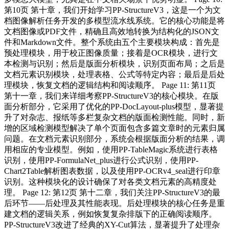
第10页 第十章，我们开始学习PP-StructureV3，这是一个为文
档图像解析任务开发的多模型流水线系统。它的核心功能是将
文档图像或PDF文件，精确且高效地转换为结构化的JSON文
件和Markdown文件。整个系统由五个主要模块构成：首先是
预处理模块，用于校正图像质量；接着是OCR模块，进行文
本检测与识别；然后是版面分析模块，识别页面布局；之后是
文档元素识别模块，处理表格、公式等特定内容；最后是后处
理模块，恢复文档的逻辑结构和阅读顺序。 Page 11: 第11页
第十一章，我们来详细考察PP-StructureV3的核心模块。在版
面分析部分，它采用了优化的PP-DocLayout-plus模型，显著提
升了对杂志、报纸等多栏复杂文档的版面检测性能。同时，新
增的区域检测模型解决了单个页面包含多篇文章时的元素归属
问题。在文档元素识别部分，系统会根据版面分析的结果，调
用相应的专业模型。例如，使用PP-TableMagic系统进行表格
识别，使用PP-FormulaNet_plus进行公式识别，使用PP-
Chart2Table解析图表数据，以及使用PP-OCRv4_seal进行印章
识别。这种模块化的设计确保了对各类文档元素的高精度处
理。 Page 12: 第12页 第十二章，我们关注PP-StructureV3的最
后环节——后处理及其性能表现。后处理模块的核心任务是重
建文档的逻辑关系，例如恢复复杂排版下的正确阅读顺序。
PP-StructureV3改进了经典的XY-Cut算法，显著提升了处理杂