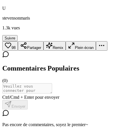
U
stevensonmaris
1.3k
vues
Suivre
98
Partager
Remix
Plein écran
Commentaires Populaires
(
0
)
Ctrl/Cmd + Enter pour envoyer
Envoyer
Pas encore de commentaires, soyez le premier~