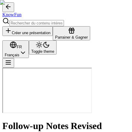
KnowFun
Créer une présentation
Parrainer & Gagner
FR
Toggle theme
Français
Follow-up Notes Revised