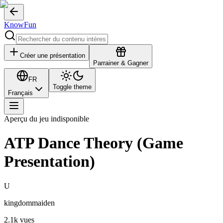
KnowFun
Créer une présentation
Parrainer & Gagner
FR
Toggle theme
Français
Aperçu du jeu indisponible
ATP Dance Theory (Game
Presentation)
U
kingdommaiden
2.1k
vues