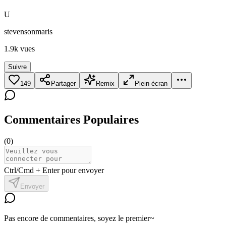
U
stevensonmaris
1.9k
vues
Suivre
149
Partager
Remix
Plein écran
Commentaires Populaires
(
0
)
Ctrl/Cmd + Enter pour envoyer
Envoyer
Pas encore de commentaires, soyez le premier~