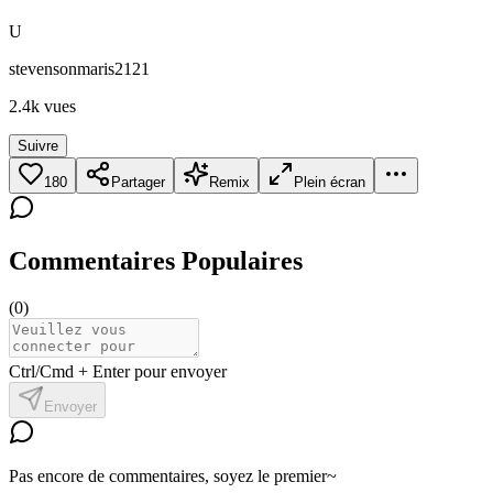
U
stevensonmaris2121
2.4k
vues
Suivre
180
Partager
Remix
Plein écran
Commentaires Populaires
(
0
)
Ctrl/Cmd + Enter pour envoyer
Envoyer
Pas encore de commentaires, soyez le premier~