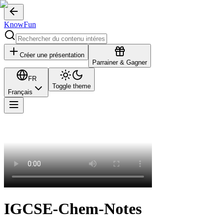
KnowFun
Créer une présentation
Parrainer & Gagner
FR
Toggle theme
Français
IGCSE-Chem-Notes