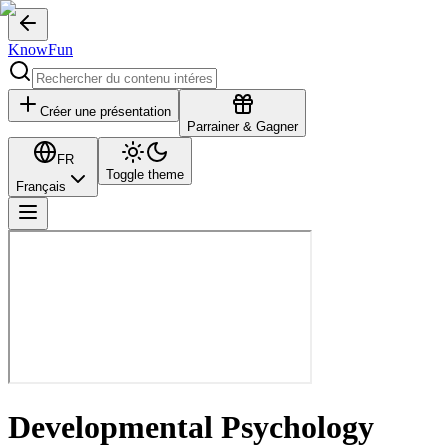
KnowFun
Créer une présentation
Parrainer & Gagner
FR
Toggle theme
Français
Developmental Psychology