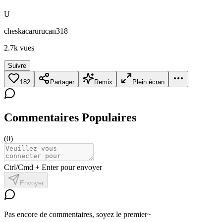
U
cheskacarurucan318
2.7k
vues
Suivre
182
Partager
Remix
Plein écran
Commentaires Populaires
(
0
)
Ctrl/Cmd + Enter pour envoyer
Envoyer
Pas encore de commentaires, soyez le premier~