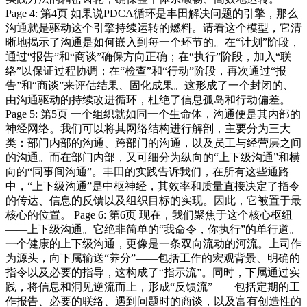
Page 4: 第4页 如果说PDCA循环是丰田解决问题的引擎，那么
沟通就是驱动这个引擎持续运转的燃料。请看这个模型，它清
晰地揭示了沟通是如何嵌入到每一个环节的。在“计划”阶段，
通过“报告”和“商谈”确保方向正确；在“执行”阶段，加入“联
络”以保证过程协调；在“检查”和“行动”阶段，再次通过“报
告”和“商谈”来评估结果、固化成果。这形成了一个封闭的、
由沟通驱动的持续改进循环，杜绝了信息孤岛和行动偏差。
Page 5: 第5页 一个组织就如同一个生命体，沟通便是其内部的
神经网络。我们可以将其网络结构进行解剖，主要分为三大
类：部门内部的沟通、跨部门的沟通，以及员工与经营层之间
的沟通。而在部门内部，又可细分为纵向的“上下级沟通”和横
向的“同事间沟通”。丰田的实践告诉我们，在所有这些通路
中，“上下级沟通”是中枢神经，其效率和质量直接决定了指令
的传达、信息的反馈以及组织目标的实现。因此，它被置于最
核心的位置。 Page 6: 第6页 现在，我们聚焦于这个核心枢纽
——上下级沟通。它绝非简单的“我命令，你执行”的单行道。
一个健康的上下级沟通，更像是一条双向流动的河流。上司作
为源头，向下属输送“养分”——包括工作的宏观背景、明确的
指令以及必要的指导，这构成了“指示流”。同时，下属通过实
践，将信息和洞见逆流而上，形成“反馈流”——包括定期的工
作报告、必要的联络、遇到问题时的商谈，以及富有创造性的