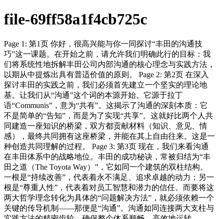
file-69ff58a1f4cb725c
Page 1: 第1页 你好，很高兴能与你一同探讨“丰田的沟通技
巧”这一课题。在开始之前，请允许我们明确此行的目标：我
们将系统性地拆解丰田公司内部沟通的核心理念与实践方法，
以期从中提炼出具有普适价值的原则。 Page 2: 第2页 在深入
探讨丰田的实践之前，我们必须首先建立一个坚实的理论地
基。让我们从“沟通”这个词的本源开始。它源于拉丁
语“Communis”，意为“共有”。这揭示了沟通的深刻本质：它
不是简单的“告知”，而是为了实现“共享”。这就好比两个人共
同建造一座知识的桥梁，双方都贡献材料（知识、意见、情
感），最终共同拥有这座桥梁，并能在其上自由往来。这是一
种创造共同理解的过程。 Page 3: 第3页 现在，我们来看沟通
在丰田体系中的战略地位。丰田的成功秘诀，常被归结为“丰
田之道（The Toyota Way）”，它如同一个建筑的双柱结构。
一根是“持续改善”，代表着永不满足、追求卓越的动力；另一
根是“尊重人性”，代表着对员工智慧和潜力的信任。而要将这
两大哲学理念转化为具体的“问题解决方法”，就必须依赖一个
关键的传导机制——那便是“沟通”。沟通如同连接两大支柱与
实践方法的精密齿轮，确保整个体系顺畅、高效地运转。