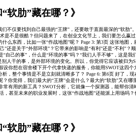
“软肋”藏在哪？》
索中，我们不仅要找到自己最强的“王牌”，还要敢于直面最深的“软
3D打印技术是不是很酷？但问题来了，在创业文化节上，我们要怎
东西，比如一张“作战地图”呢？ Page 3: 第3页 这张地
”还是关于“外部环境”？它带来的影响是“有利”还是“不利”
分清什么是“自己的事”，什么是“环境的事”吗？“我们人手不够”，
人干的事，是外部环境的变化。所以，你觉得它应该被归为S, W
战一下？假设你想在宿舍楼下开个代拿快递的服务，你能用SWOT
整个事情是不是立刻就清晰多了？ Page 6: 第6页 好了
么呢？你觉得，我们最大的“王牌”会是什么？最大的“软肋”又在
了一个非常有用的新工具？SWOT分析，它就像一个探测器，能帮你
生活，甚至未来的职业发展时，这张“作战地图”还能派上用场吗
“软肋”藏在哪？》