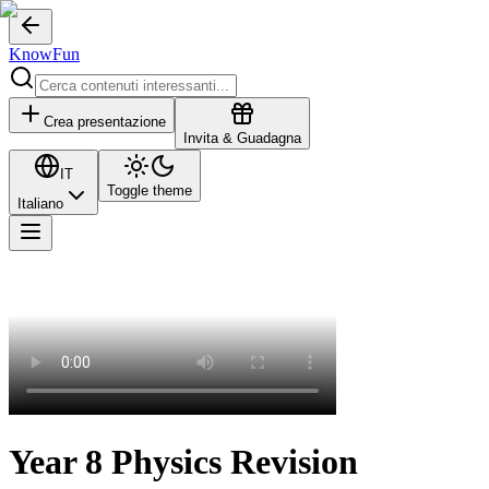
KnowFun
Crea presentazione
Invita & Guadagna
IT
Toggle theme
Italiano
Year 8 Physics Revision