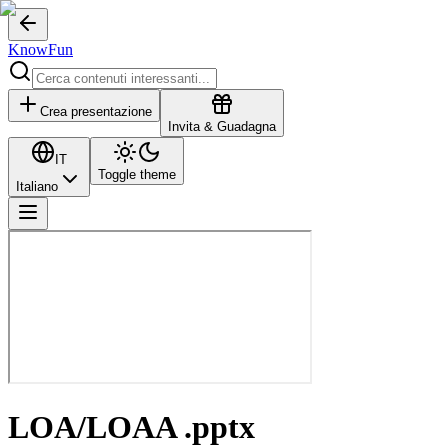
KnowFun
Crea presentazione
Invita & Guadagna
IT
Toggle theme
Italiano
LOA/LOAA .pptx