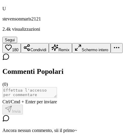
U
stevensonmaris2121
2.4k
visualizzazioni
Segui
180
Condividi
Remix
Schermo intero
Commenti Popolari
(
0
)
Ctrl/Cmd + Enter per inviare
Invia
Ancora nessun commento, sii il primo~