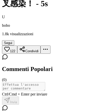
叉感染！ - 5s
U
bobo
1.8k
visualizzazioni
Segui
122
Condividi
Commenti Popolari
(
0
)
Ctrl/Cmd + Enter per inviare
Invia