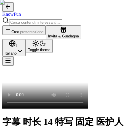
KnowFun
Crea presentazione
Invita & Guadagna
IT
Toggle theme
Italiano
字幕 时长 14 特写 固定 医护人