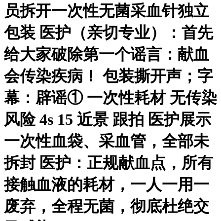
员拆开一次性无菌采血针独立
包装 医护（亲切专业）：首先
给大家破除第一个谣言：献血
会传染疾病！ 包装撕开声；字
幕：辟谣① 一次性耗材 无传染
风险 4s 15 近景 跟拍 医护展示
一次性血袋、采血管，全部未
拆封 医护：正规献血点，所有
接触血液的耗材，一人一用一
废弃，全程无菌，彻底杜绝交