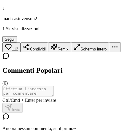
U
marissastevenson2
1.5k
visualizzazioni
Segui
112
Condividi
Remix
Schermo intero
Commenti Popolari
(
0
)
Ctrl/Cmd + Enter per inviare
Invia
Ancora nessun commento, sii il primo~