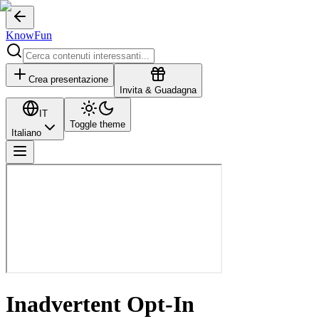
KnowFun
Crea presentazione
Invita & Guadagna
IT
Toggle theme
Italiano
Inadvertent Opt-In