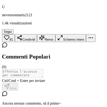
U
stevensonmaris2121
1.4k
visualizzazioni
Segui
81
Condividi
Remix
Schermo intero
Commenti Popolari
(
0
)
Ctrl/Cmd + Enter per inviare
Invia
Ancora nessun commento, sii il primo~