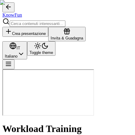
KnowFun
Crea presentazione
Invita & Guadagna
IT
Toggle theme
Italiano
Workload Training