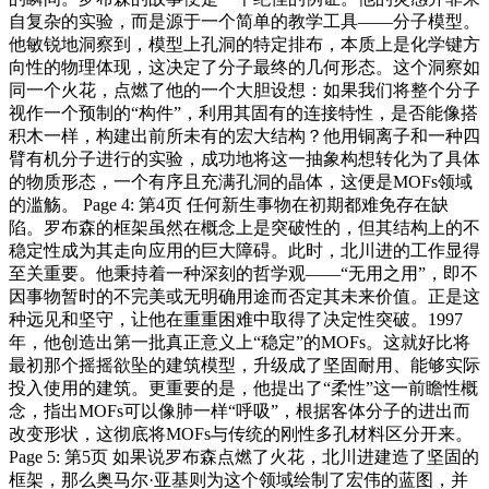
自复杂的实验，而是源于一个简单的教学工具——分子模型。
他敏锐地洞察到，模型上孔洞的特定排布，本质上是化学键方
向性的物理体现，这决定了分子最终的几何形态。这个洞察如
同一个火花，点燃了他的一个大胆设想：如果我们将整个分子
视作一个预制的“构件”，利用其固有的连接特性，是否能像搭
积木一样，构建出前所未有的宏大结构？他用铜离子和一种四
臂有机分子进行的实验，成功地将这一抽象构想转化为了具体
的物质形态，一个有序且充满孔洞的晶体，这便是MOFs领域
的滥觞。 Page 4: 第4页 任何新生事物在初期都难免存在缺
陷。罗布森的框架虽然在概念上是突破性的，但其结构上的不
稳定性成为其走向应用的巨大障碍。此时，北川进的工作显得
至关重要。他秉持着一种深刻的哲学观——“无用之用”，即不
因事物暂时的不完美或无明确用途而否定其未来价值。正是这
种远见和坚守，让他在重重困难中取得了决定性突破。1997
年，他创造出第一批真正意义上“稳定”的MOFs。这就好比将
最初那个摇摇欲坠的建筑模型，升级成了坚固耐用、能够实际
投入使用的建筑。更重要的是，他提出了“柔性”这一前瞻性概
念，指出MOFs可以像肺一样“呼吸”，根据客体分子的进出而
改变形状，这彻底将MOFs与传统的刚性多孔材料区分开来。
Page 5: 第5页 如果说罗布森点燃了火花，北川进建造了坚固的
框架，那么奥马尔·亚基则为这个领域绘制了宏伟的蓝图，并