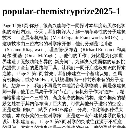
popular-chemistryprize2025-1
Page 1: 第1页 你好，很高兴能与你一同探讨本年度诺贝尔化学
奖的深刻内涵。今天，我们将深入了解一项革命性的分子建筑
技术——金属有机框架（Metal-Organic Frameworks, MOFs）。
这项技术由三位杰出的科学家开创，他们分别是北川进
（Susumu Kitagawa）、理查德·罗布森（Richard Robson）和奥
马尔·亚基（Omar M. Yaghi）。他们的工作，好比是为化学世
界建造了无数功能各异的“新房间”，为解决人类面临的诸多挑
战提供了全新的思路与工具。让我们一同开启这段知识的探索
之旅。 Page 2: 第2页 首先，我们来建立一个基础认知。金属
有机框架，或称MOFs，可以被理解为一种前所未有的分子建
筑。想象一下，我们不再是简单地混合化学物质，而是像建筑
师一样，使用金属离子作为“节点”，有机分子作为“连杆”，精
确地搭建起一个三维的、高度有序的框架结构。这个框架的精
妙之处在于其内部布满了巨大的、可供其他分子进出的空腔。
正是这些“房间”，赋予了MOFs储存、分离、催化等多种强大
功能。本次获奖的三位科学家，正是这一宏伟建筑体系的最初
设计者和建造者。 Page 3: 第3页 科学的突破往往源于不经意
的瞬间。罗布森的故事便是一个绝佳的例证。他的灵感并非来