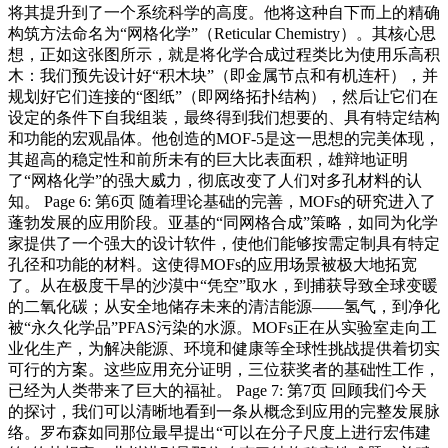
将其提升到了一个系统科学的高度。他将这种自下而上的精确
构筑方法命名为“网格化学”（Reticular Chemistry）。其核心思
想，正如这张图所示，就是将化学合成过程类比为使用乐高积
木：我们预先设计好“积木块”（即金属节点和有机连杆），并
规划好它们连接的“图纸”（即网络拓扑结构），然后让它们在
设定的条件下自我组装，最终得到我们想要的、具有特定结构
和功能的宏观晶体。他创造的MOF-5是这一思想的完美体现，
其超高的稳定性和前所未有的巨大比表面积，雄辩地证明
了“网格化学”的强大威力，彻底改变了人们对多孔材料的认
知。 Page 6: 第6页 随着理论基础的完善，MOFs的研究进入了
蓬勃发展的应用阶段。亚基的“同网格合成”策略，如同为化学
家提供了一个强大的设计软件，使他们能够按需定制具有特定
孔径和功能的材料。这使得MOFs的应用场景被极大地拓宽
了。从在极度干旱的沙漠中“凭空”取水，到捕获导致全球变暖
的二氧化碳；从安全地储存未来的清洁能源——氢气，到净化
被“永久化学品”PFAS污染的水源。MOFs正在从实验室走向工
业化生产，为解决能源、环境和健康等全球性挑战提供着切实
可行的方案。这些应用充分证明，三位获奖者的基础性工作，
已经为人类带来了巨大的福祉。 Page 7: 第7页 回顾我们今天
的探讨，我们可以清晰地看到一条从概念到应用的完整发展脉
络。罗布森如同那位最早提出“可以在分子尺度上进行宏伟建