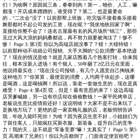
们！为啥啊？原因就三条，拳拳到肉！第一，物价、人工，嘛
都涨！开店成本蹭蹭的，谁受得了？第二，也是最要命
的，“二次会”没了！以前那帮上班族，吃完饭不接着奏乐接着
舞那都对不起公司发的工资，现在呢？“我坐地铁回家了啊”，
直接给你整不会了！连名古屋最有名的风月场所“锦三”，那些
见过大风大浪的妈妈桑都说，再不努力就要被淘汰了！惨不
惨！ Page 3: 第3页 你以为高端店就没事了？错！大错特错！
以前那种动不动就公司报销、大手大脚的“公款消费”基本绝迹
了！现在的情况是啥？就是几家店围着几个熟客打转，你来我
往，根本没新人进场！有个狠人，50年砸了2亿日元在里面，
他说得最实在：“现在没公司报销，有几个人愿意自己掏钱来
这种地方？”你算算，最便宜的消费，人均两千块起步，这哪
是喝酒，这是喝钱啊！所以说，靠老一套做生意的，现在是真
难受！ Page 4: 第4页 哎，但是！最有意思的来了！这边高端
店哭爹喊娘，另一边有些店却在偷偷数钱！一家平民烤串店，
老板说生意比疫情前还好！这说明啥？大家不是不出来玩了，
是换地方玩了！更绝的是一家卖晚礼服的店，老板悄悄告诉
我，年收入能吓死你！为啥？因为夜店生意不好，小姐姐们为
了留住客人，只能疯狂买新衣服、新装备，提升自己的竞争
力！我的天，这不就是“军备竞赛”嘛！太真实了！ Page 5: 第5
页 高潮来了兄弟们！你以为店都倒了，门面肯定便宜租吧？