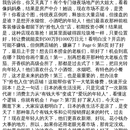
我告诉你，你又天真了！有个专门做夜场地产的大姐大，看着
像妈妈桑，结果是房产中介！她说，现在市场不是冷，是烫
手！你看这个图，传统夜店倒闭，释放出大量店铺，但接盘的
是谁？是想开水烟馆、小酒吧的年轻人！他们最喜欢那种前租
客装修设备都留下的“拎包入住”店，初期投资小啊！结果就
是，这种店现在靠抢！就算里面破得跟垃圾堆一样，只要位置
好，转让费就能卖到500万到1000万日元！看明白没？开店的
可能不赚钱，但倒腾店铺的，赚麻了！ Page 6: 第6页 好了好
了，最后上干货！想去日本捞金的老板们，听好了！机会到底
在哪？我给你画个重点！第一，别再想着开那种给大老板点雪
茄、开香槟的高级会所了，那都是过去式了！第二，把目光转
向年轻人！他们喜欢什么？小酒馆、水烟吧、有特色的小餐
厅，这才是未来的趋势！第三，也是最重要的，想办法拿
下“拎包入住”的店铺！这能帮你省下一大笔装修费，快速开业
回本！总之一句话：日本的夜生活没死，只是完成了一次新陈
代谢！消费主力从“有钱大爷”变成了“爱玩的年轻人”，看懂这
个逻辑，你就有机会！ Page 7: 第7页 好了家人们，今天这一
圈逛下来，大家应该都明白了。日本的夜生活不是凉了，是变
天了！那种靠几个有钱大爷和公司报销撑起来的时代，过去
了！现在是年轻人的天下，他们更喜欢新潮、好玩、花小钱办
大事的地方。所以，如果你还用老眼光看市场，那肯定没戏。