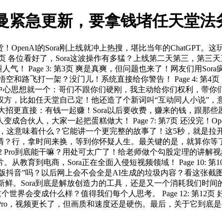
一！奥特曼紧急更新，要拿钱堵任天堂
货！OpenAI的Sora刚上线就冲上热搜，堪比当年的ChatGP
 第2页 各位看好了，Sora这波操作有多猛？上线第二天第三，第三天直
人气！ Page 3: 第3页 爽是真爽，但问题也来了！网友们用
空和路飞打一架？没门儿！系统直接给你警告！ Page 4: 第4
中心思想就一个：哥们不跟你们硬刚，我主动给你们权利，带你们一起玩
权方，比如任天堂自己定！他还造了个新词叫“互动同人小说”，
 第二个大招更直接：有钱一起赚！Sora以后要收费，赚来的钱，跟
人，大家一起把蛋糕做大！ Page 7: 第7页 还没完！Open
，这意味着什么？它能讲一个更完整的故事了！这5秒，就是拉开差距的
清？行，拿时间来换，等到你怀疑人生。最关键的是，就算你等了
Sora 2 Pro到底能干嘛？用处可太广了！给老师做个勾股定理
。从教育到电商，Sora正在全面入侵短视频领域！ Page 10: 
AI版抖音”吗？以后网上会不会全是AI生成的垃圾内容？看这张
心其实不新鲜。Sora到底是解放创造力的工具，还是又一个消耗我们
世界会变成什么样？值得我们每个人思考。 Page 12: 第12
 2 Pro，视频更长了，但画质和速度还是硬伤。最后，关于它到底