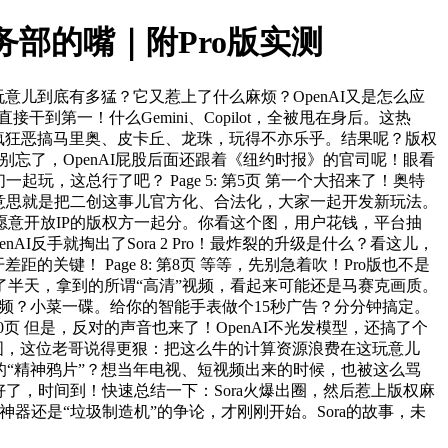
法务部的嘴｜附Pro版实测
T。这玩意儿到底有多猛？它又惹上了什么麻烦？OpenAI又是怎么应
接干到第一！什么Gemini、Copilot，全被甩在身后。这热
Sora疯狂恶搞马里奥、皮卡丘、龙珠，玩得不亦乐乎。结果呢？版权
页 别忘了，OpenAI屁股后面还跟着《纽约时报》的官司呢！眼看
，这总行了吧？ Page 5: 第5页 第一个大招来了！奥特
意思就是把二创这事儿官方化、合法化，大家一起开发新玩法。
那些愿意开放IP的版权方一起分。你看这个图，用户花钱，平台抽
AI反手就掏出了Sora 2 Pro！最炸裂的升级是什么？看这儿，
关键！ Page 8: 第8页 等等，先别急着吹！Pro版也不是
半天，拿到的所谓“高清”视频，看起来可能还是马赛克画质。
的讲解视频？小菜一碟。给你的智能手表做个15秒广告？分分钟搞定。
第10页 但是，反对的声音也来了！OpenAI不光发模型，还搞了个
截图，这位老哥说得更狠：把这么牛的计算资源浪费在这玩意儿
时间的“精神鸦片”？想当年电视、短视频出来的时候，也被这么骂
页 好了，时间到！快速总结一下：Sora火爆出圈，然后惹上版权麻
是神器还是“垃圾制造机”的争论，才刚刚开始。Sora的故事，未