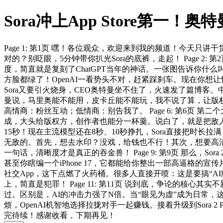
Sora冲上App Store第
Page 1: 第1页 嘿！各位观众，欢迎来到我的频道！今天只讲干
对的？别眨眼，5分钟带你扒光Sora的底裤，走起！ Page 2:
度，简直就是复刻了ChatGPT当年的神话。一张图告诉你什么叫
方脸都绿了！OpenAI一看势头不对，赶紧踩刹车。现在你想让悟
Sora又要引火烧身，CEO奥特曼坐不住了，火速发了篇博客。
曼说，马里奥能不能用，皮卡丘能不能玩，我不说了算，让版
高情商：粉丝互动；低情商：别告我了。 Page 6: 第6页
成，大头给版权方，创作者也能分一杯羹。说白了，就是把敌人变成合伙
15秒！现在主流模型还在8秒、10秒挣扎，Sora直接把时长拉满
无敌的。首先，想去水印？没戏，给钱也不行！其次，想要高
一句话，清晰度才是真正的吞金兽！ Page 9: 第9页 那么，
甚至你瞎编一个iPhone 17，它都能给你整出一部高逼格的宣传片
社交App，这下点燃了火药桶。很多人直接开喷：这是要搞“
上，简直是犯罪！ Page 11: 第11页 说到底，争论的核
过。区别是，AI的冲击力强了N倍。当“眼见为虚”成为日常，这个
烦，OpenAI机智地选择拉拢对手一起赚钱。接着升级到Sora
完待续！感谢收看，下期再见！