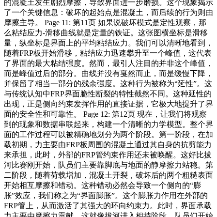
的混凝土发生剧烈摩擦，导致界面进一步磨损。这个现象揭示
了一个关键信息：破坏的起始点是混凝土，而后续的行为则由
摩擦主导。 Page 11: 第11页 如果说破坏模式是定性观察，那
么粘结应力-滑移曲线就是定量的铁证。这张图横坐标是滑移
量，纵坐标是界面上的平均粘结应力。我们可以清晰地看到，
随着FRP板开始滑移，粘结应力迅速攀升至一个峰值，这代表
了界面的最大粘结强度。然而，最引人注目的并非这个峰值，
而是峰值过后的部分。曲线并没有戛然而止，而是缓慢下降，
并保留了相当一部分的残余强度。这种行为被称为“延性”。这
与传统认知中FRP界面脆性断裂的特性截然不同。这种延性的
出现，正是侧向约束发挥作用的直接证据，它极大地提升了界
面的安全性和可靠性。 Page 12: 第12页 现在，让我们将观察
到的现象和数据串联起来，构建一个清晰的力学模型。整个界
面的工作过程可以被精确地划分为两个阶段。第一阶段，在加
载初期，力主要由FRP板周围的混凝土通过其自身的抗剪能力
来承担，此时，外部的FRP管约束作用还未被唤醒。这好比拔
河比赛刚开始，队员们主要靠脚底与地面的静摩擦力站稳。第
二阶段，随着荷载增加，混凝土开裂，破坏后的两个粗糙表面
开始相互摩擦和错动。这种错动必然会导致一个侧向的“膨
胀”效应，我们称之为“界面膨胀”。这个膨胀力作用在外部的
FRP管上，从而激活了其强大的环向约束力。此时，界面承载
力主要由摩擦力贡献，这就像拔河进入相持阶段，队员们开始