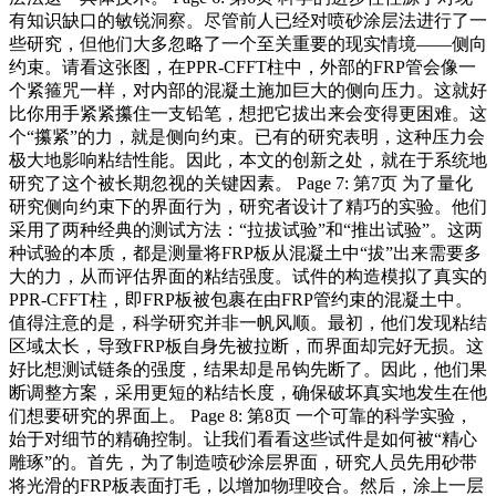
有知识缺口的敏锐洞察。尽管前人已经对喷砂涂层法进行了一
些研究，但他们大多忽略了一个至关重要的现实情境——侧向
约束。请看这张图，在PPR-CFFT柱中，外部的FRP管会像一
个紧箍咒一样，对内部的混凝土施加巨大的侧向压力。这就好
比你用手紧紧攥住一支铅笔，想把它拔出来会变得更困难。这
个“攥紧”的力，就是侧向约束。已有的研究表明，这种压力会
极大地影响粘结性能。因此，本文的创新之处，就在于系统地
研究了这个被长期忽视的关键因素。 Page 7: 第7页 为了量化
研究侧向约束下的界面行为，研究者设计了精巧的实验。他们
采用了两种经典的测试方法：“拉拔试验”和“推出试验”。这两
种试验的本质，都是测量将FRP板从混凝土中“拔”出来需要多
大的力，从而评估界面的粘结强度。试件的构造模拟了真实的
PPR-CFFT柱，即FRP板被包裹在由FRP管约束的混凝土中。
值得注意的是，科学研究并非一帆风顺。最初，他们发现粘结
区域太长，导致FRP板自身先被拉断，而界面却完好无损。这
好比想测试链条的强度，结果却是吊钩先断了。因此，他们果
断调整方案，采用更短的粘结长度，确保破坏真实地发生在他
们想要研究的界面上。 Page 8: 第8页 一个可靠的科学实验，
始于对细节的精确控制。让我们看看这些试件是如何被“精心
雕琢”的。首先，为了制造喷砂涂层界面，研究人员先用砂带
将光滑的FRP板表面打毛，以增加物理咬合。然后，涂上一层