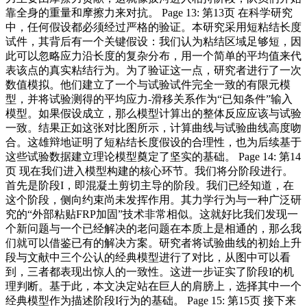
靠全身的重量和摩擦力来对抗。 Page 13: 第13页 在科学研究
中，任何假设都必须经过严格的验证。本研究采用短粘结长度
试件，其背后有一个关键假设：我们认为粘结区域足够短，因
此可以忽略应力沿长度的复杂分布，用一个简单的平均值来代
表该点的真实粘结行为。为了验证这一点，研究者进行了一次
数值模拟。他们建立了一个与试验试件完全一致的有限元模
型，并将试验测得的平均应力-滑移关系作为“已知条件”输入
模型。如果假设成立，那么模型计算出的整体反应应该与试验
一致。结果正如这张对比图所示，计算曲线与试验曲线高度吻
合。这雄辩地证明了短粘结长度假设的合理性，也为后续基于
这些试验数据建立理论模型奠定了坚实的基础。 Page 14: 第14
页 现在我们进入模型构建的核心环节。我们将分阶段进行。
首先是阶段I，即混凝土剪切主导的阶段。我们已经知道，在
这个阶段，侧向约束尚未发挥作用。其力学行为与一种广泛研
究的“外部粘贴FRP加固”技术非常相似。这就好比我们发现一
个新问题与一个已经解决的老问题在本质上是相通的，那么我
们就可以借鉴已有的解决方案。研究者将试验曲线的初始上升
段与文献中三个公认的经典模型进行了对比，从图中可以看
到，三者都表现出惊人的一致性。这进一步证实了阶段I的机
理判断。基于此，本文决定站在巨人的肩膀上，选择其中一个
经典模型作为描述阶段I行为的基础。 Page 15: 第15页 接下来