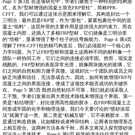
Page 3: 第3页 在这项研究中，学者们聚焦于一种特别的结构形
式，名为“型材增强的混凝土填充FRP管柱”，简称PPR-
CFFT。我们可以通过这张示意图来理解它。其构造好比一个
三明治：最外层是FRP管，作为“面包”，紧紧包裹住中间的混
凝土“馅料”，这层外管的主要作用是提供强大的约束力。而在
混凝土内部，还插入了多根FRP型材，它们就像是三明治里
的“培根”，显著增强了整个柱子的抗弯曲能力。 Page 4: 第4页
理解了PPR-CFFT柱的精巧构造后，我们必须面对一个核心的
力学问题。为了让FRP型材和混凝土这两种不同的材料像一个
团队一样协同工作，它们之间的连接必须牢固。然而，现实是
残酷的。FRP型材的表面异常光滑，就像两块抛光的玻璃，它
们之间的自然粘附力微乎其微。这就好比一个团队的成员之间
缺乏沟通和信任，无法形成合力。因此，如何有效增强FRP与
混凝土之间的界面连接，便成了这项技术能否成功的关键所
在。 Page 5: 第5页 既然自然粘结不可靠，我们就必须采取人
工干预。学者们发展出两大类技术路线来增强这个界面。第一
类是“粘结增强”，好比使用高性能的胶水，在FRP和混凝土之
间形成牢固的化学和物理连接。我们今天要讨论的“喷砂涂层
法”就属于这一类。第二类是“机械互锁”，它不依赖胶水，而
是通过构造措施，比如螺栓或者榫卯结构，让两者在物理形态
上相互咬合。这两种方法各有千秋，而本文将深入探究喷砂涂
层法这一具体技术。 Page 6: 第6页 科学的进步往往源于对现