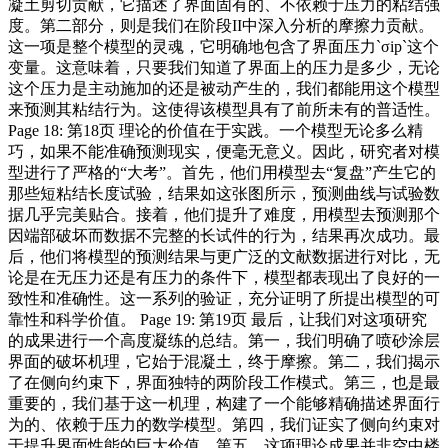
凝土剪切贡献，它描述了界面固有的、不依赖于压力的粘结强
度。第二部分，则是我们在阶段II中深入分析的摩擦力贡献。
这一项是整个模型的灵魂，它明确地包含了界面压力`σip`这个
变量。这意味着，只要我们知道了界面上的压力是多少，无论
这个压力是主动施加的还是被动产生的，我们都能用这个模型
来预测其粘结行为。这使得该模型具有了前所未有的普适性。
Page 18: 第18页 理论的价值在于实践。一个模型无论多么精
巧，如果不能准确预测现实，便毫无意义。因此，研究者对模
型进行了严格的“大考”。首先，他们用模型去“复盘”产生它的
那些短粘结长度试验，结果如这张图所示，预测曲线与试验数
据几乎完美贴合。接着，他们提升了难度，用模型去预测那个
因端部破坏而数据不完整的长试件的行为，结果再次成功。最
后，他们将模型的预测结果与更广泛的文献数据进行对比，无
论是在无压力还是有压力的条件下，模型都表现出了良好的一
致性和准确性。这一系列的验证，充分证明了所提出模型的可
靠性和科学价值。 Page 19: 第19页 最后，让我们对这项研究
的成果进行一个高度凝练的总结。第一，我们明确了喷砂涂层
界面的破坏机理，它始于混凝土，终于摩擦。第二，我们揭示
了在侧向约束下，界面独特的两阶段工作模式。第三，也是最
重要的，我们基于这一机理，构建了一个能够精确描述界面行
为的、依赖于压力的数学模型。第四，我们证实了侧向约束对
于提升界面性能的巨大价值。第五，这项理论成果并非空中楼