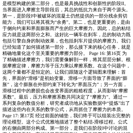
是模型构建的第二部分，也是最具挑战性和创新性的阶段II。
当界面进入摩擦主导阶段后，其总的抵抗力来自于两个源头。
第一，是阶段I中被破坏的混凝土仍然提供的一部分残余剪切
能力，我们可以将其视为“余勇”。第二，也是更重要的，是由
于侧向约束和界面膨胀而产生的巨大摩擦力。因此，总的粘结
应力就是这两部分之和。这好比一辆车在刹车，总的制动力既
包括引擎自身的制动效果，也包括刹车片提供的摩擦力。我们
已经知道了如何描述第一部分，那么接下来的核心任务，就是
精确地量化这个至关重要的摩擦力部分。 Page 16: 第16页 为
了精确描述摩擦力，我们需要像解剖一样，将其层层分解。根
据摩擦定律，摩擦力等于压力乘以摩擦系数。在这个问题中，
这两个量都不是恒定的。让我们跟随这个逻辑图来理解：首
先，界面的“滑移”是初始变量。滑移一方面导致了界面的“膨
胀”，这个膨胀在外部约束下转化为“界面压力”；另一方面，
滑移过程中的磨损也会改变界面的粗糙程度，从而影响“摩擦
系数”。最后，压力和摩擦系数共同决定了“摩擦力”。通过一
系列复杂的数值分析，研究者成功地从实验数据中“提炼”出了
描述这些内在关系的数学公式，从而抓住了摩擦力的本质。
Page 17: 第17页 经过前面的铺垫，我们终于可以组装出完整的
理论模型。这个公式优雅地描述了整个粘结-滑移过程。公式
的右侧由两部分构成。第一部分，是我们在阶段I中讨论的混