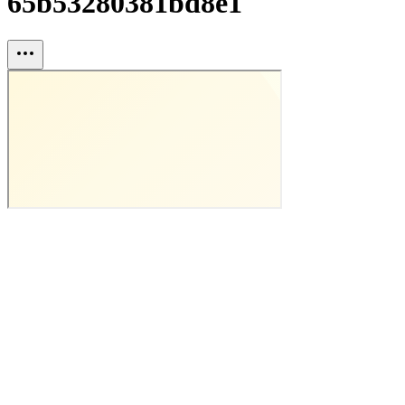
65b53280381bd8e1