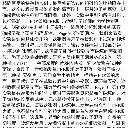
精确厚度的特种粘合剂，最后将筛选过的粗砂均匀地粘附在上
面。这个过程就像是给光滑的墙面刷上一层带沙子的底漆，以
确保后续的涂料能牢固附着。此外，实验中用到的所有材料，
包括混凝土、FRP管和FRP板，都经过了详细的力学性能测
试。明确这些材料的“出厂参数”，是后续分析和建模的基石，
确保了整个研究的严谨性。 Page 9: 第9页 现在，我们来看看
实验是如何具体操作的。这张图展示了拉拔和推出试验的现场
装置。加载过程非常缓慢且稳定，通过位移控制，以每分钟
0.4毫米的速度进行，这保证了能够捕捉到界面破坏的完整细
节。为了监测关键数据，研究人员使用了两种核心仪器。第一
种是“LVDT”，一种高精度的位移传感器，它被放置在试件的
两端，像尺子一样精确测量FRP板相对于混凝土滑移了多少。
第二种是“应变片”，它们像微小的贴片一样粘在FRP管的表
面，用于感知管子在试验过程中的微小变形，即环向应变。这
些数据是揭示界面内部力学行为的关键线索。 Page 10: 第10页
实验最有说服力的部分，莫过于亲眼观察它是如何破坏的。对
于短粘结长度的试件，无论是拉拔还是推出，都展现出一种一
致的破坏模式。请看这张图，破坏并非发生在粘合剂与FRP板
之间，也不是粘合剂与砂粒之间，而是首先发生在紧邻FRP板
的混凝土层。这说明，界面的粘结强度超过了混凝土自身的剪
切强度。破坏发生后，粘着混凝土的FRP板继续滑移，与周围